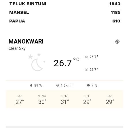
TELUK BINTUNI
1943
MANSEL
1185
PAPUA
610
MANOKWARI
Clear Sky
°
26.7
°
C
26.7
°
26.7
89 %
1.6kmh
7 %
SAB
MING
SEN
SEL
RAB
27
°
30
°
31
°
29
°
29
°