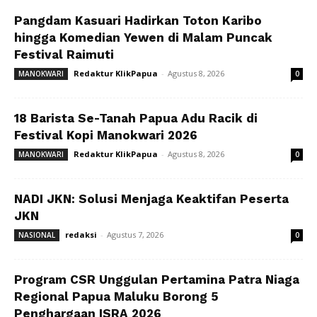
Pangdam Kasuari Hadirkan Toton Karibo
hingga Komedian Yewen di Malam Puncak
Festival Raimuti
Redaktur KlikPapua
-
Agustus 8, 2026
MANOKWARI
0
18 Barista Se-Tanah Papua Adu Racik di
Festival Kopi Manokwari 2026
Redaktur KlikPapua
-
Agustus 8, 2026
MANOKWARI
0
NADI JKN: Solusi Menjaga Keaktifan Peserta
JKN
redaksi
-
Agustus 7, 2026
NASIONAL
0
Program CSR Unggulan Pertamina Patra Niaga
Regional Papua Maluku Borong 5
Penghargaan ISRA 2026