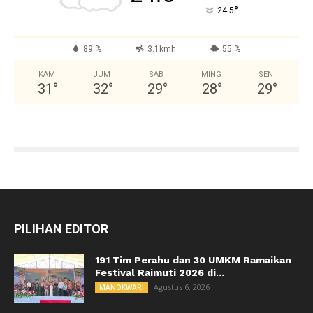
°
24.5
89 %
3.1kmh
55 %
KAM
JUM
SAB
MING
SEN
31
°
32
°
29
°
28
°
29
°
PILIHAN EDITOR
191 Tim Perahu dan 30 UMKM Ramaikan
Festival Raimuti 2026 di...
Agustus 6, 2026
MANOKWARI