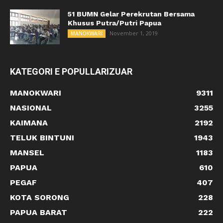
51 BUMN Gelar Perekrutan Bersama
Khusus Putra/Putri Papua
November 1, 2019
MANOKWARI
KATEGORI E POPULLARIZUAR
MANOKWARI
9311
NASIONAL
3255
KAIMANA
2192
TELUK BINTUNI
1943
MANSEL
1183
PAPUA
610
PEGAF
407
KOTA SORONG
228
PAPUA BARAT
222