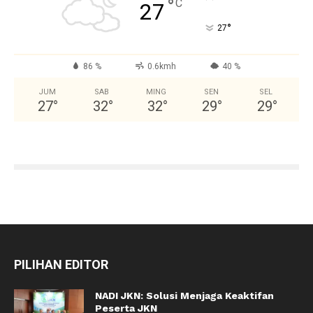
°
C
27
°
27
86 %
0.6kmh
40 %
JUM
SAB
MING
SEN
SEL
27
°
32
°
32
°
29
°
29
°
PILIHAN EDITOR
NADI JKN: Solusi Menjaga Keaktifan
Peserta JKN