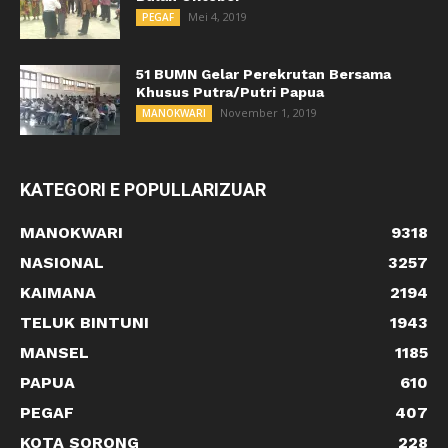
Mei 4, 2019
PEGAF
51 BUMN Gelar Perekrutan Bersama
Khusus Putra/Putri Papua
November 1, 2019
MANOKWARI
KATEGORI E POPULLARIZUAR
MANOKWARI
9318
NASIONAL
3257
KAIMANA
2194
TELUK BINTUNI
1943
MANSEL
1185
PAPUA
610
PEGAF
407
KOTA SORONG
228