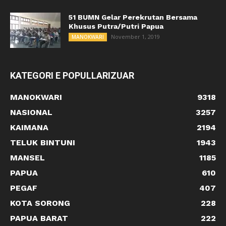
51 BUMN Gelar Perekrutan Bersama
Khusus Putra/Putri Papua
November 1, 2019
MANOKWARI
KATEGORI E POPULLARIZUAR
MANOKWARI
9318
NASIONAL
3257
KAIMANA
2194
TELUK BINTUNI
1943
MANSEL
1185
PAPUA
610
PEGAF
407
KOTA SORONG
228
PAPUA BARAT
222