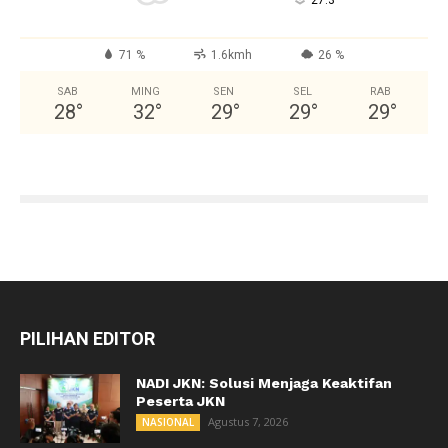
°
27.3
71 %
1.6kmh
26 %
SAB
MING
SEN
SEL
RAB
28
°
32
°
29
°
29
°
29
°
PILIHAN EDITOR
NADI JKN: Solusi Menjaga Keaktifan
Peserta JKN
Agustus 7, 2026
NASIONAL