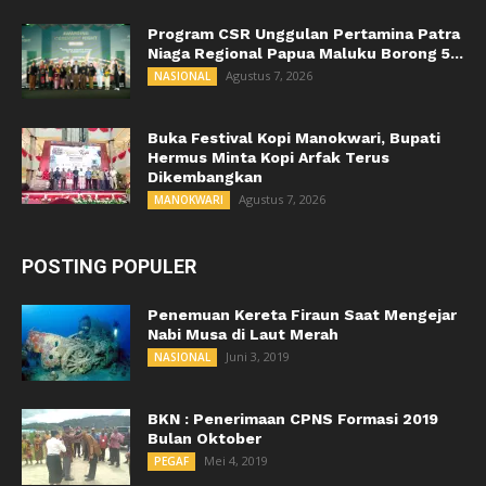
Program CSR Unggulan Pertamina Patra
Niaga Regional Papua Maluku Borong 5...
Agustus 7, 2026
NASIONAL
Buka Festival Kopi Manokwari, Bupati
Hermus Minta Kopi Arfak Terus
Dikembangkan
Agustus 7, 2026
MANOKWARI
POSTING POPULER
Penemuan Kereta Firaun Saat Mengejar
Nabi Musa di Laut Merah
Juni 3, 2019
NASIONAL
BKN : Penerimaan CPNS Formasi 2019
Bulan Oktober
Mei 4, 2019
PEGAF