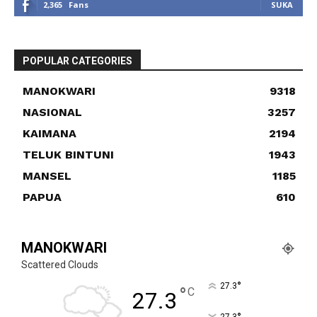
2,365
Fans
SUKA
POPULAR CATEGORIES
MANOKWARI
9318
NASIONAL
3257
KAIMANA
2194
TELUK BINTUNI
1943
MANSEL
1185
PAPUA
610
MANOKWARI
Scattered Clouds
°
27.3
°
C
27.3