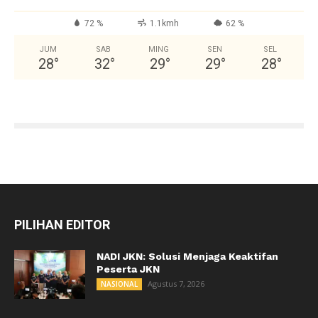
72 %
1.1kmh
62 %
JUM
SAB
MING
SEN
SEL
28
°
32
°
29
°
29
°
28
°
PILIHAN EDITOR
NADI JKN: Solusi Menjaga Keaktifan
Peserta JKN
Agustus 7, 2026
NASIONAL