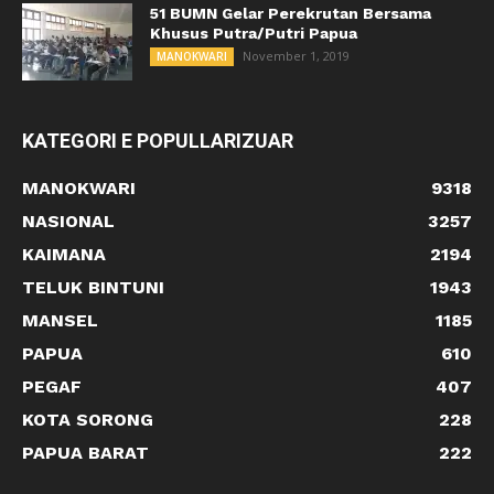
51 BUMN Gelar Perekrutan Bersama
Khusus Putra/Putri Papua
November 1, 2019
MANOKWARI
KATEGORI E POPULLARIZUAR
MANOKWARI
9318
NASIONAL
3257
KAIMANA
2194
TELUK BINTUNI
1943
MANSEL
1185
PAPUA
610
PEGAF
407
KOTA SORONG
228
PAPUA BARAT
222