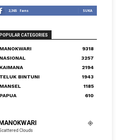
2,365
Fans
SUKA
POPULAR CATEGORIES
MANOKWARI
9318
NASIONAL
3257
KAIMANA
2194
TELUK BINTUNI
1943
MANSEL
1185
PAPUA
610
MANOKWARI
Scattered Clouds