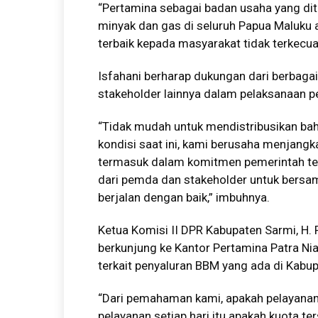
“Pertamina sebagai badan usaha yang dit
minyak dan gas di seluruh Papua Maluku
terbaik kepada masyarakat tidak terkecual
Isfahani berharap dukungan dari berbaga
stakeholder lainnya dalam pelaksanaan p
“Tidak mudah untuk mendistribusikan baha
kondisi saat ini, kami berusaha menjangk
termasuk dalam komitmen pemerintah te
dari pemda dan stakeholder untuk bers
berjalan dengan baik,” imbuhnya.
Ketua Komisi II DPR Kabupaten Sarmi, H
berkunjung ke Kantor Pertamina Patra N
terkait penyaluran BBM yang ada di Kabu
“Dari pemahaman kami, apakah pelayanan B
pelayanan setiap hari itu apakah kuota t