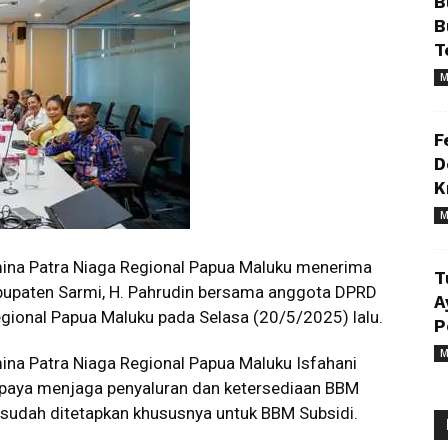
B
B
T
M
F
D
K
M
ina Patra Niaga Regional Papua Maluku menerima
T
abupaten Sarmi, H. Pahrudin bersama anggota DPRD
A
egional Papua Maluku pada Selasa (20/5/2025) lalu.
P
M
na Patra Niaga Regional Papua Maluku Isfahani
upaya menjaga penyaluran dan ketersediaan BBM
 sudah ditetapkan khususnya untuk BBM Subsidi.