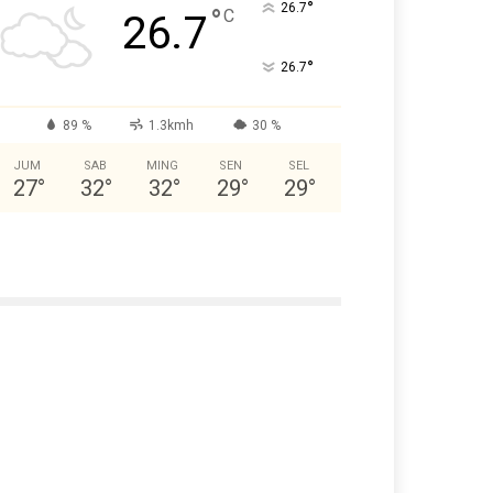
°
26.7
°
C
26.7
°
26.7
89 %
1.3kmh
30 %
JUM
SAB
MING
SEN
SEL
27
°
32
°
32
°
29
°
29
°