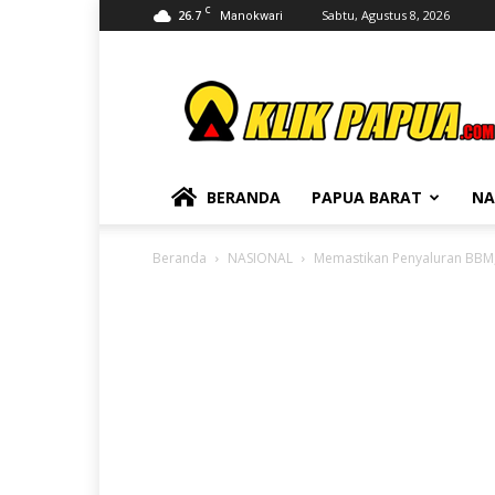
C
26.7
Sabtu, Agustus 8, 2026
Manokwari
KLIKPAPUA
BERANDA
PAPUA BARAT
NA
Beranda
NASIONAL
Memastikan Penyaluran BBM, 