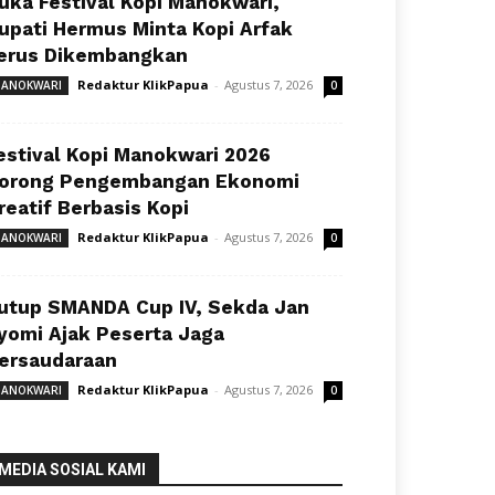
uka Festival Kopi Manokwari,
upati Hermus Minta Kopi Arfak
erus Dikembangkan
Redaktur KlikPapua
-
Agustus 7, 2026
ANOKWARI
0
estival Kopi Manokwari 2026
orong Pengembangan Ekonomi
reatif Berbasis Kopi
Redaktur KlikPapua
-
Agustus 7, 2026
ANOKWARI
0
utup SMANDA Cup IV, Sekda Jan
yomi Ajak Peserta Jaga
ersaudaraan
Redaktur KlikPapua
-
Agustus 7, 2026
ANOKWARI
0
MEDIA SOSIAL KAMI