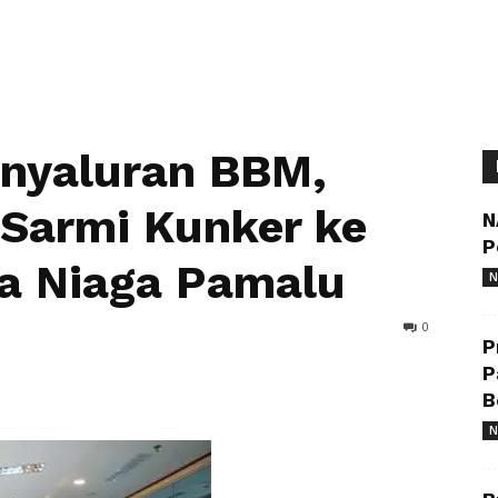
nyaluran BBM,
 Sarmi Kunker ke
N
P
ra Niaga Pamalu
N
0
P
P
B
N