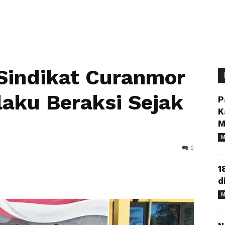
 Sindikat Curanmor
laku Beraksi Sejak
P
K
M
M
0
1
d
M