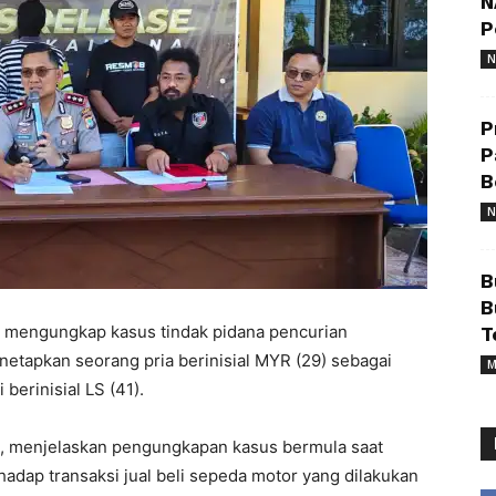
N
P
N
P
P
B
N
B
B
mengungkap kasus tindak pidana pencurian
T
tapkan seorang pria berinisial MYR (29) sebagai
M
berinisial LS (41).
, menjelaskan pengungkapan kasus bermula saat
rhadap transaksi jual beli sepeda motor yang dilakukan