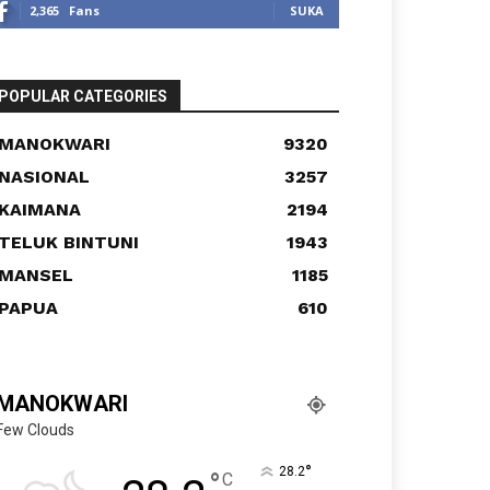
2,365
Fans
SUKA
POPULAR CATEGORIES
MANOKWARI
9320
NASIONAL
3257
KAIMANA
2194
TELUK BINTUNI
1943
MANSEL
1185
PAPUA
610
MANOKWARI
Few Clouds
°
28.2
°
C