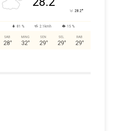
28.2
°
28.2
81 %
2.1kmh
15 %
SAB
MING
SEN
SEL
RAB
28
°
32
°
29
°
29
°
29
°