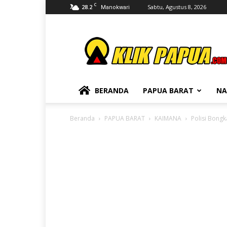
C
28.2
Sabtu, Agustus 8, 2026
Manokwari
KLIKPAPUA
BERANDA
PAPUA BARAT
NA
Beranda
PAPUA BARAT
KAIMANA
Polisi Bongk