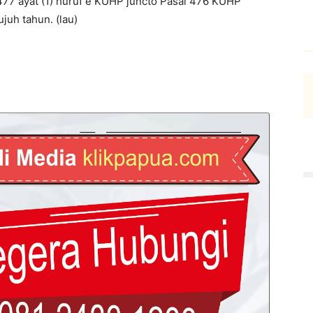
 477 ayat (1) huruf e KUHP juncto Pasal 476 KUHP
juh tahun. (lau)