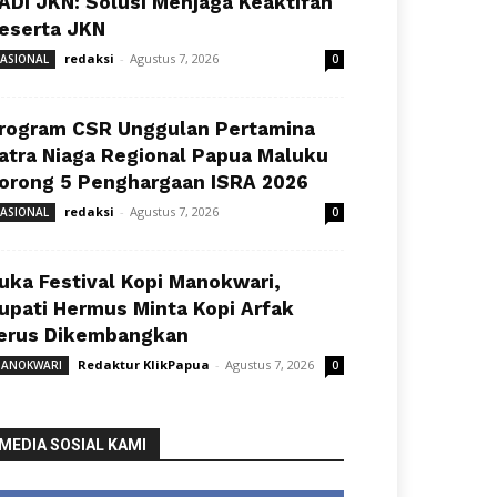
ADI JKN: Solusi Menjaga Keaktifan
eserta JKN
redaksi
-
Agustus 7, 2026
ASIONAL
0
rogram CSR Unggulan Pertamina
atra Niaga Regional Papua Maluku
orong 5 Penghargaan ISRA 2026
redaksi
-
Agustus 7, 2026
ASIONAL
0
uka Festival Kopi Manokwari,
upati Hermus Minta Kopi Arfak
erus Dikembangkan
Redaktur KlikPapua
-
Agustus 7, 2026
ANOKWARI
0
MEDIA SOSIAL KAMI