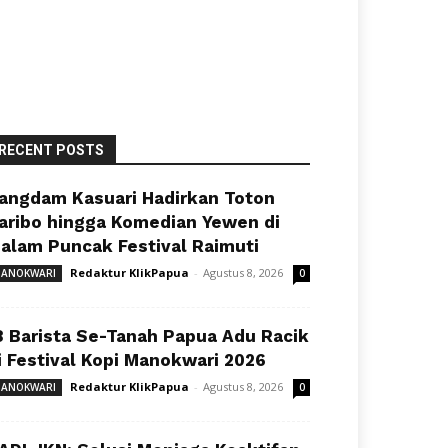
RECENT POSTS
angdam Kasuari Hadirkan Toton
aribo hingga Komedian Yewen di
alam Puncak Festival Raimuti
Redaktur KlikPapua
-
Agustus 8, 2026
ANOKWARI
0
8 Barista Se-Tanah Papua Adu Racik
i Festival Kopi Manokwari 2026
Redaktur KlikPapua
-
Agustus 8, 2026
ANOKWARI
0