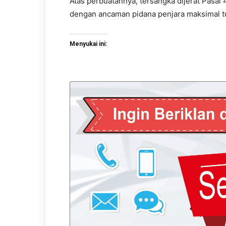
Atas perbuatannya, tersangka dijerat Pasal
dengan ancaman pidana penjara maksimal tu
Menyukai ini: