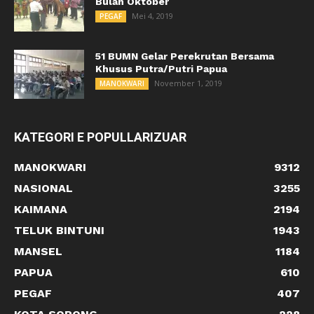
Bulan Oktober
Mei 4, 2019
PEGAF
51 BUMN Gelar Perekrutan Bersama
Khusus Putra/Putri Papua
November 1, 2019
MANOKWARI
KATEGORI E POPULLARIZUAR
MANOKWARI
9312
NASIONAL
3255
KAIMANA
2194
TELUK BINTUNI
1943
MANSEL
1184
PAPUA
610
PEGAF
407