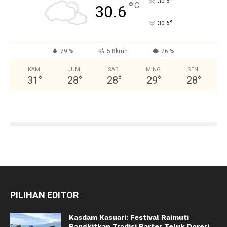
°
30.6
°
C
30.6
°
30.6
79 %
5.8kmh
26 %
KAM
JUM
SAB
MING
SEN
31
°
28
°
28
°
29
°
28
°
PILIHAN EDITOR
Kasdam Kasuari: Festival Raimuti
Bangkitkan Tradisi Barter Teluk Doreri