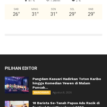
81 %
1.5kmh
2 %
SAB
MING
SEN
SEL
RAB
26
°
31
°
31
°
29
°
29
°
PILIHAN EDITOR
Pangdam Kasuari Hadirkan Toton Karibo
hingga Komedian Yewen di Malam
Puncak...
Agustus 8, 2026
MANOKWARI
18 Barista Se-Tanah Papua Adu Racik di