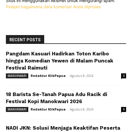
Situs ini menggunakan Akismet untuk mengurangi spam.
Pelajari bagaimana data komentar Anda diproses
RECENT POSTS
Pangdam Kasuari Hadirkan Toton Karibo
hingga Komedian Yewen di Malam Puncak
Festival Raimuti
Redaktur KlikPapua
-
Agustus 8, 2026
MANOKWARI
0
18 Barista Se-Tanah Papua Adu Racik di
Festival Kopi Manokwari 2026
Redaktur KlikPapua
-
Agustus 8, 2026
MANOKWARI
0
NADI JKN: Solusi Menjaga Keaktifan Peserta