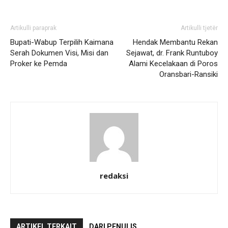
Artikulli paraprak
Artikulli tjetër
Bupati-Wabup Terpilih Kaimana
Hendak Membantu Rekan
Serah Dokumen Visi, Misi dan
Sejawat, dr. Frank Runtuboy
Proker ke Pemda
Alami Kecelakaan di Poros
Oransbari-Ransiki
redaksi
ARTIKEL TERKAIT
DARI PENULIS