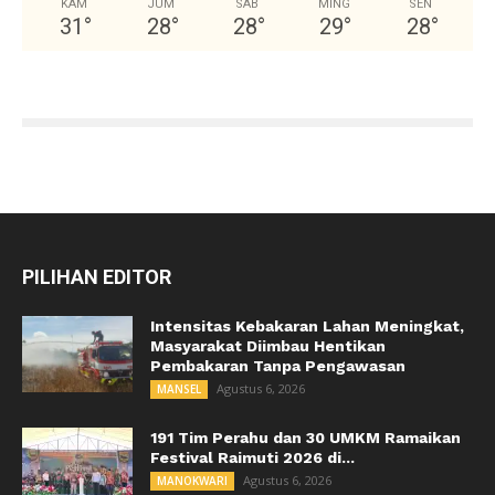
KAM
JUM
SAB
MING
SEN
31
°
28
°
28
°
29
°
28
°
PILIHAN EDITOR
Intensitas Kebakaran Lahan Meningkat,
Masyarakat Diimbau Hentikan
Pembakaran Tanpa Pengawasan
Agustus 6, 2026
MANSEL
191 Tim Perahu dan 30 UMKM Ramaikan
Festival Raimuti 2026 di...
Agustus 6, 2026
MANOKWARI