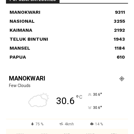
MANOKWARI
9311
NASIONAL
3255
KAIMANA
2192
TELUK BINTUNI
1943
MANSEL
1184
PAPUA
610
MANOKWARI
Few Clouds
°
30.6
°
C
30.6
°
30.6
75 %
4kmh
14 %