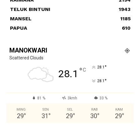
TELUK BINTUNI
1943
MANSEL
1185
PAPUA
610
MANOKWARI
Scattered Clouds
°
28.1
°
C
28.1
°
28.1
81 %
3kmh
33 %
MING
SEN
SEL
RAB
KAM
29
°
31
°
29
°
30
°
29
°