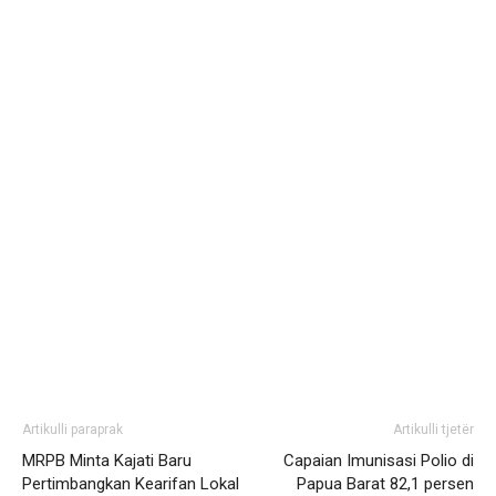
Artikulli paraprak
Artikulli tjetër
MRPB Minta Kajati Baru
Capaian Imunisasi Polio di
Pertimbangkan Kearifan Lokal
Papua Barat 82,1 persen