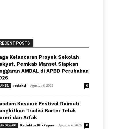
RECENT POSTS
aga Kelancaran Proyek Sekolah
akyat, Pemkab Mansel Siapkan
nggaran AMDAL di APBD Perubahan
026
redaksi
-
Agustus 6, 2026
ANSEL
0
asdam Kasuari: Festival Raimuti
angkitkan Tradisi Barter Teluk
oreri dan Arfak
Redaktur KlikPapua
-
Agustus 6, 2026
ANOKWARI
0