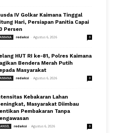
usda IV Golkar Kaimana Tinggal
itung Hari, Persiapan Panitia Capai
0 Persen
redaksi
-
Agustus 6, 2026
AIMANA
0
elang HUT RI ke-81, Polres Kaimana
agikan Bendera Merah Putih
epada Masyarakat
redaksi
-
Agustus 6, 2026
AIMANA
0
ntensitas Kebakaran Lahan
eningkat, Masyarakat Diimbau
entikan Pembakaran Tanpa
engawasan
redaksi
-
Agustus 6, 2026
ANSEL
0