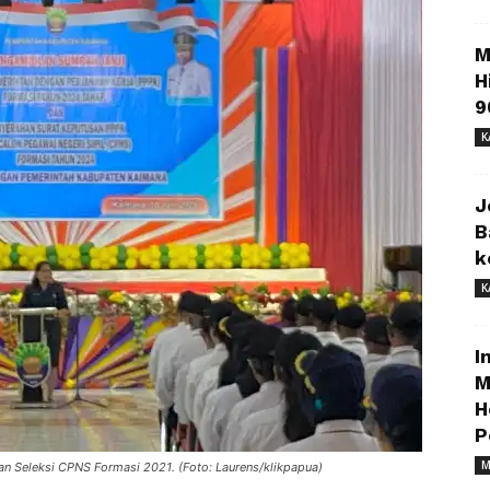
M
H
9
K
J
B
k
K
I
M
H
P
M
n Seleksi CPNS Formasi 2021. (Foto: Laurens/klikpapua)