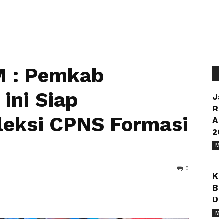
 : Pemkab
ini Siap
J
R
leksi CPNS Formasi
A
2
M
0
K
B
D
M