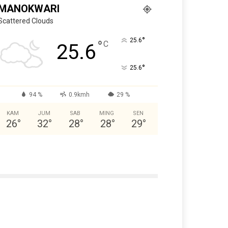
MANOKWARI
Scattered Clouds
°
25.6
°
C
25.6
°
25.6
94 %
0.9kmh
29 %
KAM
JUM
SAB
MING
SEN
26
°
32
°
28
°
28
°
29
°