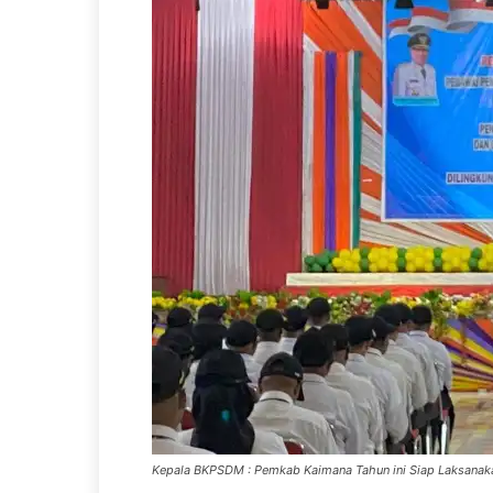
Kepala BKPSDM : Pemkab Kaimana Tahun ini Siap Laksanaka