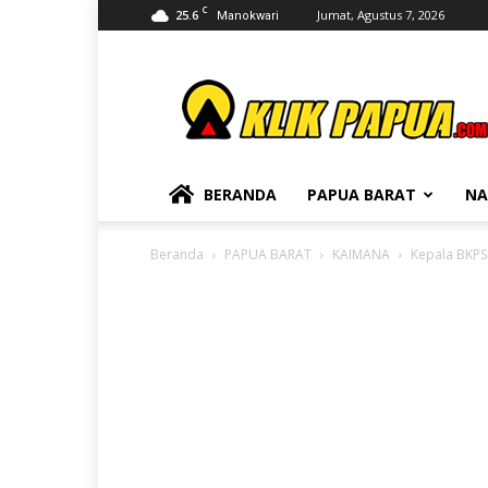
C
25.6
Jumat, Agustus 7, 2026
Manokwari
KLIKPAPUA
BERANDA
PAPUA BARAT
NA
Beranda
PAPUA BARAT
KAIMANA
Kepala BKPS