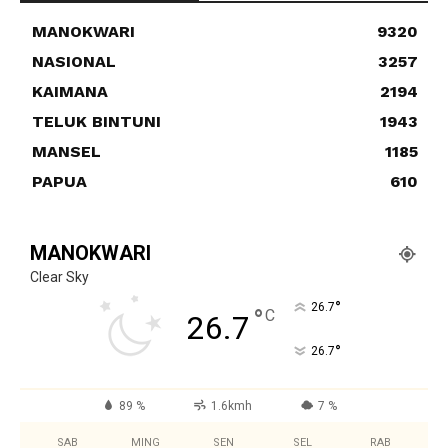
MANOKWARI
9320
NASIONAL
3257
KAIMANA
2194
TELUK BINTUNI
1943
MANSEL
1185
PAPUA
610
MANOKWARI
Clear Sky
°
26.7
°
C
26.7
°
26.7
89 %
1.6kmh
7 %
SAB
MING
SEN
SEL
RAB