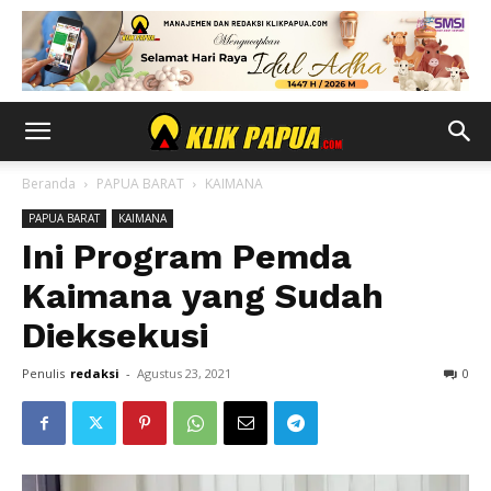
Beranda
PAPUA BARAT
KAIMANA
PAPUA BARAT
KAIMANA
Ini Program Pemda
Kaimana yang Sudah
Dieksekusi
Penulis
redaksi
-
Agustus 23, 2021
0