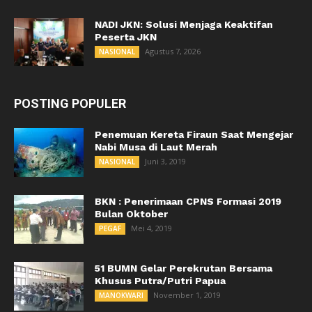
NADI JKN: Solusi Menjaga Keaktifan
Peserta JKN
Agustus 7, 2026
NASIONAL
POSTING POPULER
Penemuan Kereta Firaun Saat Mengejar
Nabi Musa di Laut Merah
Juni 3, 2019
NASIONAL
BKN : Penerimaan CPNS Formasi 2019
Bulan Oktober
Mei 4, 2019
PEGAF
51 BUMN Gelar Perekrutan Bersama
Khusus Putra/Putri Papua
November 1, 2019
MANOKWARI