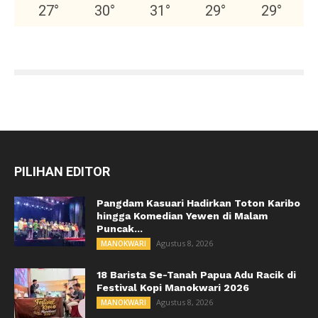
27
°
30
°
31
°
29
°
29
°
PILIHAN EDITOR
Pangdam Kasuari Hadirkan Toton Karibo
hingga Komedian Yewen di Malam
Puncak...
Agustus 8, 2026
MANOKWARI
18 Barista Se-Tanah Papua Adu Racik di
Festival Kopi Manokwari 2026
Agustus 8, 2026
MANOKWARI