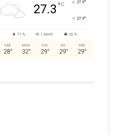
°
27.3
°
C
27.3
°
27.3
71 %
1.6kmh
26 %
SAB
MING
SEN
SEL
RAB
28
°
32
°
29
°
29
°
29
°