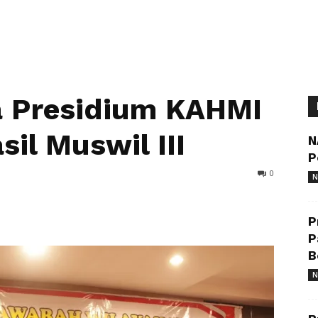
 Presidium KAHMI
il Muswil III
N
P
0
N
P
P
B
N