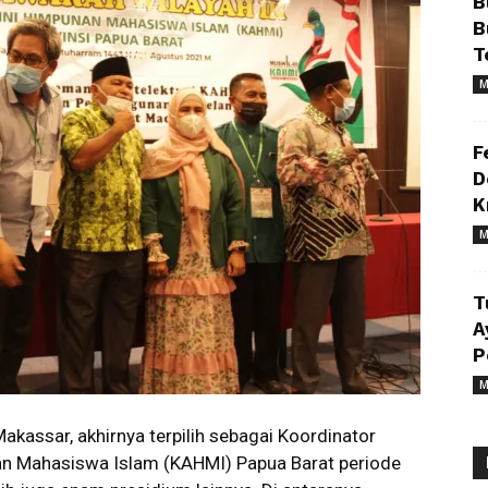
B
B
T
M
F
D
K
M
T
A
P
M
akassar, akhirnya terpilih sebagai Koordinator
an Mahasiswa Islam (KAHMI) Papua Barat periode