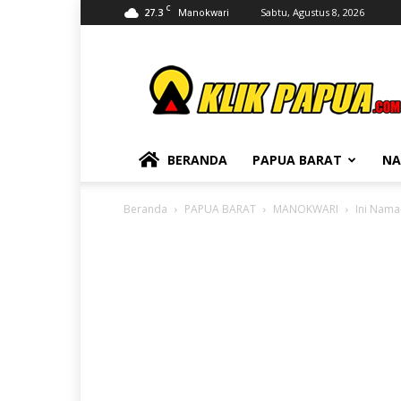
C
27.3
Sabtu, Agustus 8, 2026
Manokwari
KLIKPAPUA
BERANDA
PAPUA BARAT
NA
Beranda
PAPUA BARAT
MANOKWARI
Ini Nama