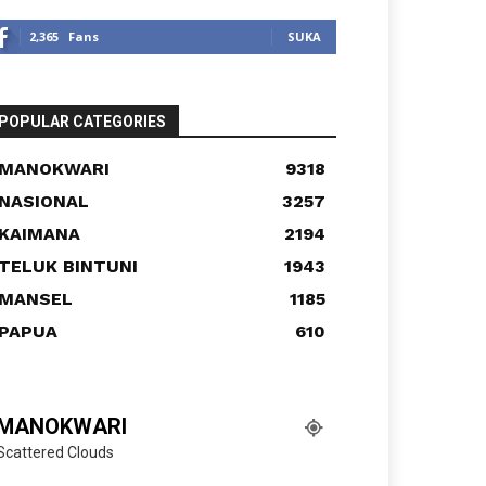
2,365
Fans
SUKA
POPULAR CATEGORIES
MANOKWARI
9318
NASIONAL
3257
KAIMANA
2194
TELUK BINTUNI
1943
MANSEL
1185
PAPUA
610
MANOKWARI
Scattered Clouds