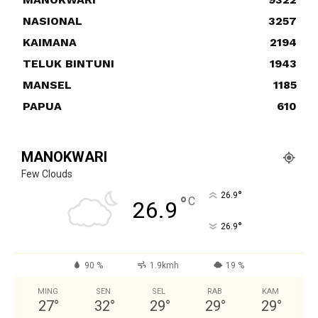
NASIONAL
3257
KAIMANA
2194
TELUK BINTUNI
1943
MANSEL
1185
PAPUA
610
MANOKWARI
Few Clouds
°
26.9
°
C
26.9
°
26.9
90 %
1.9kmh
19 %
MING
SEN
SEL
RAB
KAM
27
°
32
°
29
°
29
°
29
°