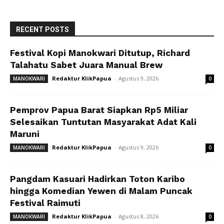
RECENT POSTS
Festival Kopi Manokwari Ditutup, Richard
Talahatu Sabet Juara Manual Brew
Redaktur KlikPapua
-
Agustus 9, 2026
MANOKWARI
0
Pemprov Papua Barat Siapkan Rp5 Miliar
Selesaikan Tuntutan Masyarakat Adat Kali
Maruni
Redaktur KlikPapua
-
Agustus 9, 2026
MANOKWARI
0
Pangdam Kasuari Hadirkan Toton Karibo
hingga Komedian Yewen di Malam Puncak
Festival Raimuti
Redaktur KlikPapua
-
Agustus 8, 2026
MANOKWARI
0