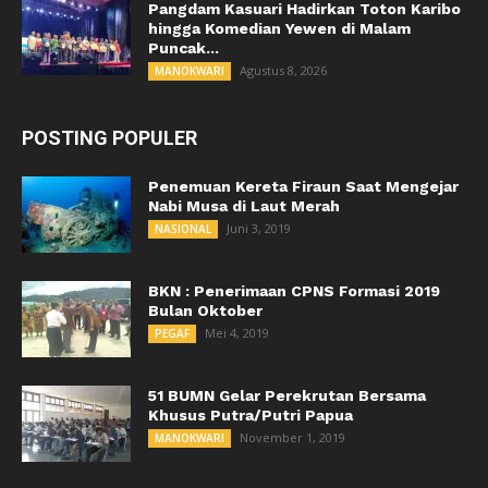
Pangdam Kasuari Hadirkan Toton Karibo
hingga Komedian Yewen di Malam
Puncak...
Agustus 8, 2026
MANOKWARI
POSTING POPULER
Penemuan Kereta Firaun Saat Mengejar
Nabi Musa di Laut Merah
Juni 3, 2019
NASIONAL
BKN : Penerimaan CPNS Formasi 2019
Bulan Oktober
Mei 4, 2019
PEGAF
51 BUMN Gelar Perekrutan Bersama
Khusus Putra/Putri Papua
November 1, 2019
MANOKWARI