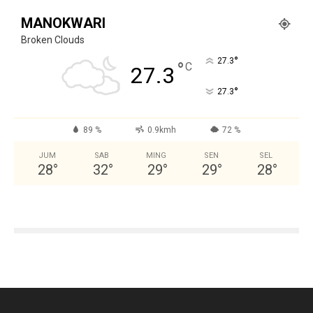
MANOKWARI
Broken Clouds
°
27.3
°
C
27.3
°
27.3
89 %
0.9kmh
72 %
JUM
SAB
MING
SEN
SEL
28
°
32
°
29
°
29
°
28
°