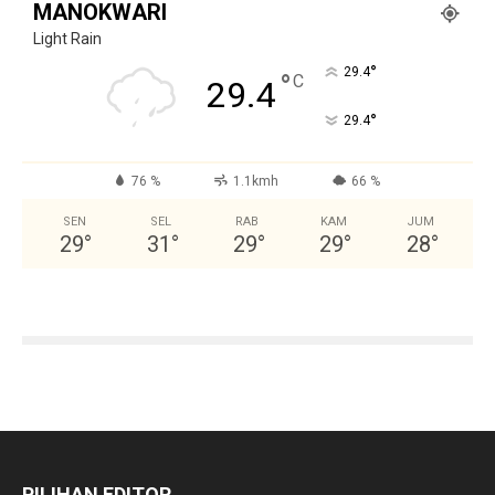
MANOKWARI
Light Rain
°
29.4
°
C
29.4
°
29.4
76 %
1.1kmh
66 %
SEN
SEL
RAB
KAM
JUM
29
°
31
°
29
°
29
°
28
°
PILIHAN EDITOR