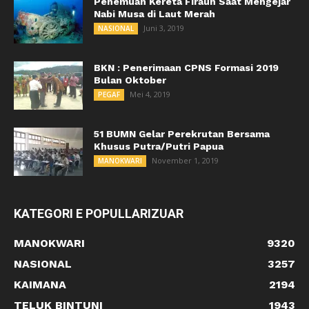
Penemuan Kereta Firaun Saat Mengejar
Nabi Musa di Laut Merah
Juni 3, 2019
NASIONAL
BKN : Penerimaan CPNS Formasi 2019
Bulan Oktober
Mei 4, 2019
PEGAF
51 BUMN Gelar Perekrutan Bersama
Khusus Putra/Putri Papua
November 1, 2019
MANOKWARI
KATEGORI E POPULLARIZUAR
MANOKWARI
9320
NASIONAL
3257
KAIMANA
2194
TELUK BINTUNI
1943