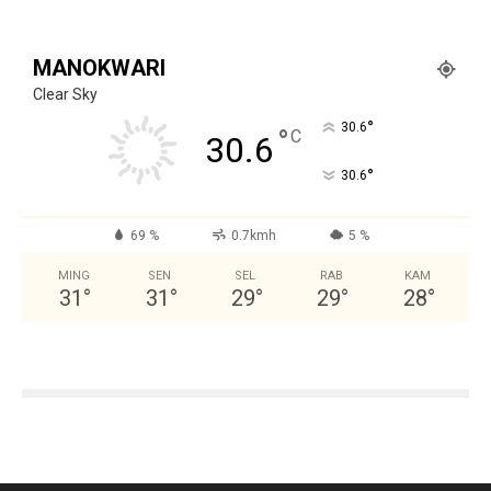
MANOKWARI
Clear Sky
°
30.6
°
C
30.6
°
30.6
69 %
0.7kmh
5 %
MING
SEN
SEL
RAB
KAM
31
°
31
°
29
°
29
°
28
°