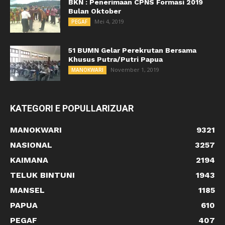
BKN : Penerimaan CPNS Formasi 2019
Bulan Oktober
Mei 4, 2019
PEGAF
51 BUMN Gelar Perekrutan Bersama
Khusus Putra/Putri Papua
November 1, 2019
MANOKWARI
KATEGORI E POPULLARIZUAR
MANOKWARI
9321
NASIONAL
3257
KAIMANA
2194
TELUK BINTUNI
1943
MANSEL
1185
PAPUA
610
PEGAF
407