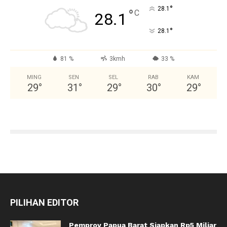
°
28.1
°
C
28.1
°
28.1
81 %
3kmh
33 %
MING
SEN
SEL
RAB
KAM
29
°
31
°
29
°
30
°
29
°
PILIHAN EDITOR
Pemprov Papua Barat Siapkan Rp5 Miliar