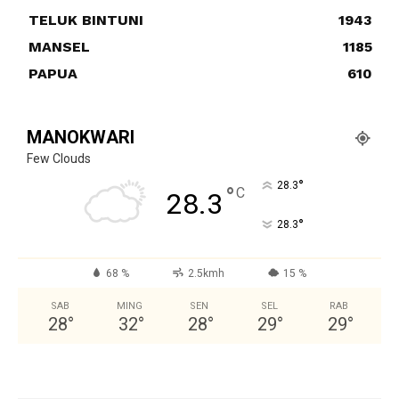
TELUK BINTUNI
1943
MANSEL
1185
PAPUA
610
MANOKWARI
Few Clouds
°
28.3
°
C
28.3
°
28.3
68 %
2.5kmh
15 %
SAB
MING
SEN
SEL
RAB
28
°
32
°
28
°
29
°
29
°