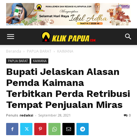
Beranda
PAPUA BARAT
KAIMANA
PAPUA BARAT
KAIMANA
Bupati Jelaskan Alasan
Pemda Kaimana
Terbitkan Perda Retribusi
Tempat Penjualan Miras
Penulis
redaksi
-
September 28, 2021
0