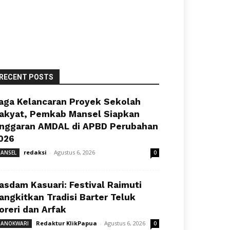
RECENT POSTS
aga Kelancaran Proyek Sekolah
akyat, Pemkab Mansel Siapkan
nggaran AMDAL di APBD Perubahan
026
redaksi
-
Agustus 6, 2026
ANSEL
0
asdam Kasuari: Festival Raimuti
angkitkan Tradisi Barter Teluk
oreri dan Arfak
Redaktur KlikPapua
-
Agustus 6, 2026
ANOKWARI
0