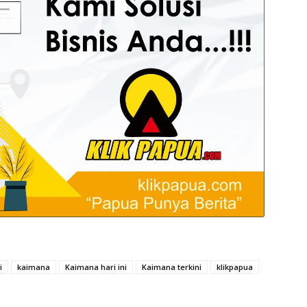
i
kaimana
Kaimana hari ini
Kaimana terkini
klikpapua