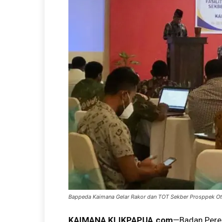
Bappeda Kaimana Gelar Rakor dan TOT Sekber Prosppek O
KAIMANA,KLIKPAPUA.com
—Badan Pere