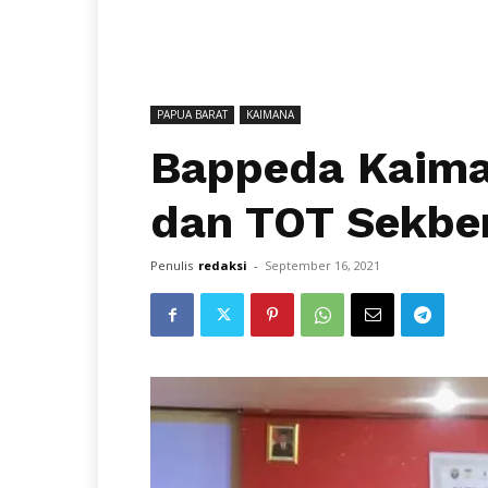
PAPUA BARAT
KAIMANA
Bappeda Kaima
dan TOT Sekbe
Penulis
redaksi
-
September 16, 2021