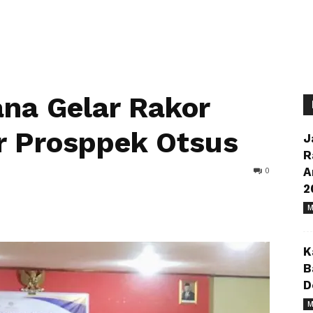
na Gelar Rakor
r Prosppek Otsus
J
R
0
A
2
M
K
B
D
M