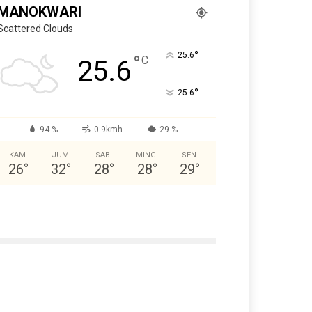
MANOKWARI
Scattered Clouds
°
25.6
°
C
25.6
°
25.6
94 %
0.9kmh
29 %
KAM
JUM
SAB
MING
SEN
26
°
32
°
28
°
28
°
29
°