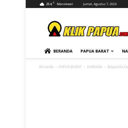
C
25.6
Jumat, Agustus 7, 2026
Manokwari
KLIKPAPUA
BERANDA
PAPUA BARAT
NA
Beranda
PAPUA BARAT
KAIMANA
Bappeda Kai