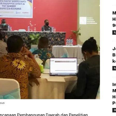
M
H
9
K
J
B
k
K
I
M
H
P
tsus
M
ncanaan Pembangunan Daerah dan Penelitian