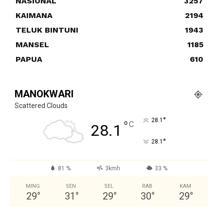
NASIONAL
3257
KAIMANA
2194
TELUK BINTUNI
1943
MANSEL
1185
PAPUA
610
MANOKWARI
Scattered Clouds
°
28.1
°
C
28.1
°
28.1
81 %
3kmh
33 %
MING
SEN
SEL
RAB
KAM
29
°
31
°
29
°
30
°
29
°