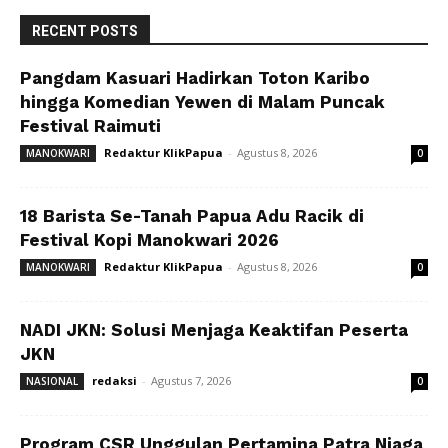
RECENT POSTS
Pangdam Kasuari Hadirkan Toton Karibo
hingga Komedian Yewen di Malam Puncak
Festival Raimuti
Redaktur KlikPapua
-
Agustus 8, 2026
MANOKWARI
0
18 Barista Se-Tanah Papua Adu Racik di
Festival Kopi Manokwari 2026
Redaktur KlikPapua
-
Agustus 8, 2026
MANOKWARI
0
NADI JKN: Solusi Menjaga Keaktifan Peserta
JKN
redaksi
-
Agustus 7, 2026
NASIONAL
0
Program CSR Unggulan Pertamina Patra Niaga