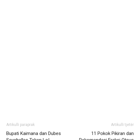
Artikulli paraprak
Artikulli tjetër
Bupati Kaimana dan Dubes
11 Pokok Pikiran dan
Seychelles Teken LoI
Rekomendasi Fraksi Otsus