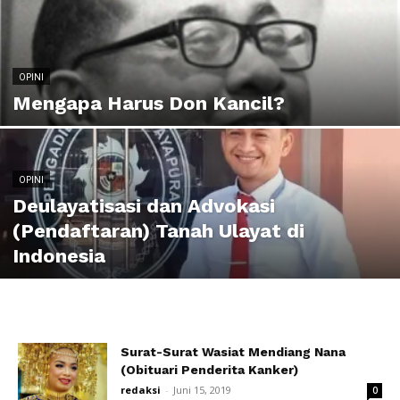
OPINI
Mengapa Harus Don Kancil?
OPINI
Deulayatisasi dan Advokasi
(Pendaftaran) Tanah Ulayat di
Indonesia
Surat-Surat Wasiat Mendiang Nana
(Obituari Penderita Kanker)
redaksi
-
Juni 15, 2019
0