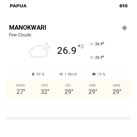
PAPUA
610
MANOKWARI
Few Clouds
°
26.9
°
C
26.9
°
26.9
90 %
1.9kmh
19 %
MING
SEN
SEL
RAB
KAM
27
°
32
°
29
°
29
°
29
°