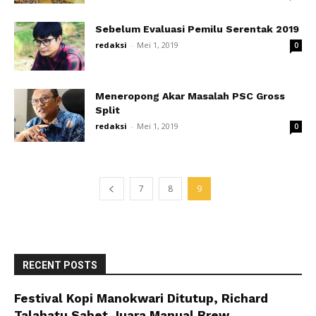
Sebelum Evaluasi Pemilu Serentak 2019
redaksi
-
Mei 1, 2019
0
Meneropong Akar Masalah PSC Gross
Split
redaksi
-
Mei 1, 2019
0
7
8
9
RECENT POSTS
Festival Kopi Manokwari Ditutup, Richard
Talahatu Sabet Juara Manual Brew