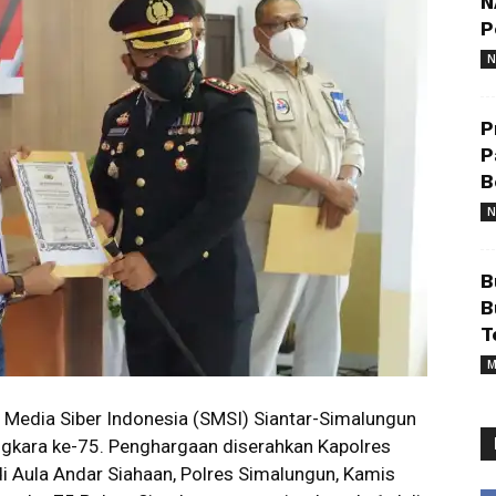
N
P
N
P
P
B
N
B
B
T
M
 Media Siber Indonesia (SMSI) Siantar-Simalungun
gkara ke-75. Penghargaan diserahkan Kapolres
 Aula Andar Siahaan, Polres Simalungun, Kamis