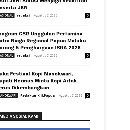
ADI JKN: Solusi Menjaga Keaktifan
eserta JKN
redaksi
-
Agustus 7, 2026
ASIONAL
0
rogram CSR Unggulan Pertamina
atra Niaga Regional Papua Maluku
orong 5 Penghargaan ISRA 2026
redaksi
-
Agustus 7, 2026
ASIONAL
0
uka Festival Kopi Manokwari,
upati Hermus Minta Kopi Arfak
erus Dikembangkan
Redaktur KlikPapua
-
Agustus 7, 2026
ANOKWARI
0
MEDIA SOSIAL KAMI