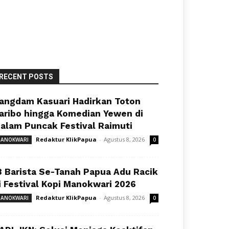
RECENT POSTS
angdam Kasuari Hadirkan Toton
aribo hingga Komedian Yewen di
alam Puncak Festival Raimuti
Redaktur KlikPapua
-
Agustus 8, 2026
ANOKWARI
0
8 Barista Se-Tanah Papua Adu Racik
i Festival Kopi Manokwari 2026
Redaktur KlikPapua
-
Agustus 8, 2026
ANOKWARI
0