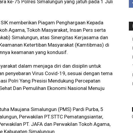
ara ke-75 Polres Simalungun yang jatuh pada 1 Juli
, SIK memberikan Piagam Penghargaan Kepada
oh Agama, Tokoh Masyarakat, Insan Pers serta
kab) Simalungun, atas Sinergitas Kerjasama dan
eamanan Ketertiban Masyarakat (Kamtibmas) di
annya keamanan yang kondusif.
akat dalam menjaga diri dan disiplin untuk
n penyebaran Virus Covid-19, sesuai dengan tema
masi Polri Yang Presisi Mendukung Percepatan
Sehat Dan Pemulihan Ekonomi Nasional Menuju
artuha Maujana Simalungun (PMS) Pardi Purba, 5
alungun, Perwakilan PT.STTC Pematangsiantar,
 Perwakilan PT. JAFA dan Perwakilan Tokoh Agama,
e Kabupaten Simalungun.