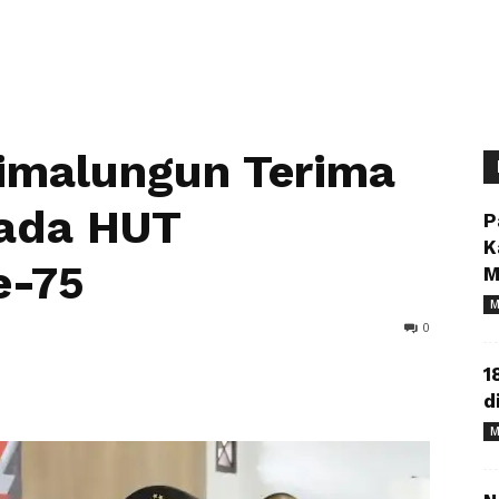
Simalungun Terima
ada HUT
P
K
e-75
M
M
0
1
d
M