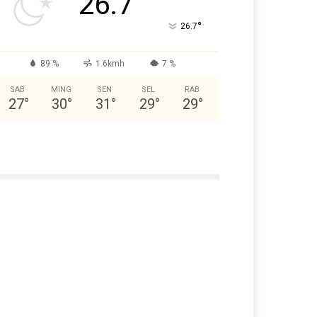
26.7
°
26.7
89 %
1.6kmh
7 %
SAB
MING
SEN
SEL
RAB
27
°
30
°
31
°
29
°
29
°