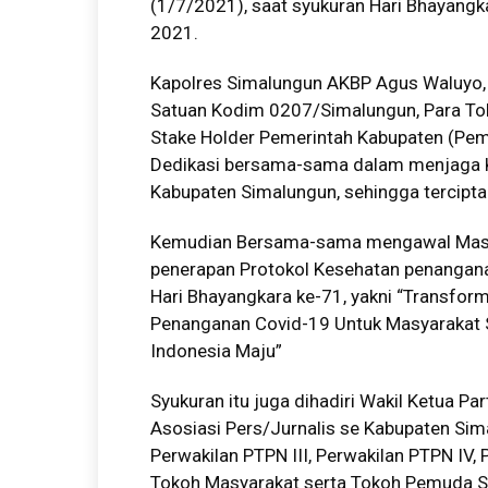
(1/7/2021), saat syukuran Hari Bhayangk
2021.
Kapolres Simalungun AKBP Agus Waluyo
Satuan Kodim 0207/Simalungun, Para Tok
Stake Holder Pemerintah Kabupaten (Pem
Dedikasi bersama-sama dalam menjaga K
Kabupaten Simalungun, sehingga tercipt
Kemudian Bersama-sama mengawal Masyar
penerapan Protokol Kesehatan penangana
Hari Bhayangkara ke-71, yakni “Transfor
Penanganan Covid-19 Untuk Masyarakat 
Indonesia Maju”
Syukuran itu juga dihadiri Wakil Ketua P
Asosiasi Pers/Jurnalis se Kabupaten Sim
Perwakilan PTPN III, Perwakilan PTPN IV,
Tokoh Masyarakat serta Tokoh Pemuda S