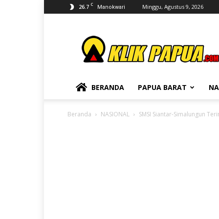
C
26.7
Minggu, Agustus 9, 2026
Manokwari
KLIKPAPUA
BERANDA
PAPUA BARAT
NA
Beranda
NASIONAL
SMSI Siantar-Simalungun Te