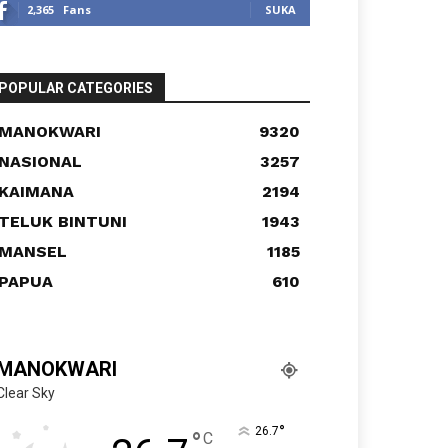
2,365
Fans
SUKA
POPULAR CATEGORIES
MANOKWARI
9320
NASIONAL
3257
KAIMANA
2194
TELUK BINTUNI
1943
MANSEL
1185
PAPUA
610
MANOKWARI
Clear Sky
°
26.7
°
C