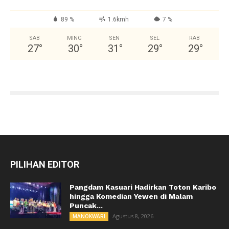
89 %
1.6kmh
7 %
SAB
MING
SEN
SEL
RAB
27
°
30
°
31
°
29
°
29
°
PILIHAN EDITOR
Pangdam Kasuari Hadirkan Toton Karibo
hingga Komedian Yewen di Malam
Puncak...
Agustus 8, 2026
MANOKWARI