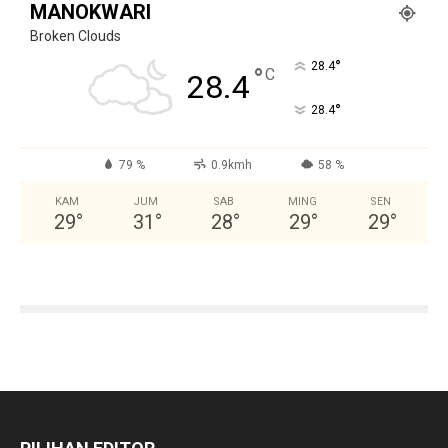
MANOKWARI
Broken Clouds
°
28.4
°
C
28.4
°
28.4
79 %
0.9kmh
58 %
KAM
JUM
SAB
MING
SEN
29
°
31
°
28
°
29
°
29
°