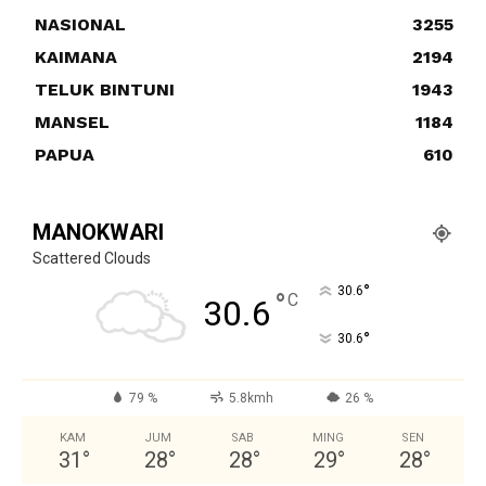
NASIONAL
3255
KAIMANA
2194
TELUK BINTUNI
1943
MANSEL
1184
PAPUA
610
MANOKWARI
Scattered Clouds
°
30.6
°
C
30.6
°
30.6
79 %
5.8kmh
26 %
KAM
JUM
SAB
MING
SEN
31
°
28
°
28
°
29
°
28
°