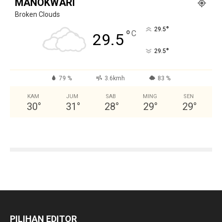
MANOKWARI
Broken Clouds
°
29.5
°
C
29.5
°
29.5
79 %
3.6kmh
83 %
KAM
JUM
SAB
MING
SEN
30
°
31
°
28
°
29
°
29
°
PILIHAN EDITOR