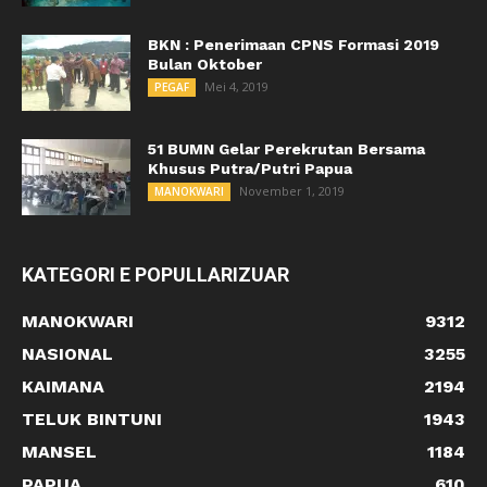
BKN : Penerimaan CPNS Formasi 2019
Bulan Oktober
Mei 4, 2019
PEGAF
51 BUMN Gelar Perekrutan Bersama
Khusus Putra/Putri Papua
November 1, 2019
MANOKWARI
KATEGORI E POPULLARIZUAR
MANOKWARI
9312
NASIONAL
3255
KAIMANA
2194
TELUK BINTUNI
1943
MANSEL
1184
PAPUA
610