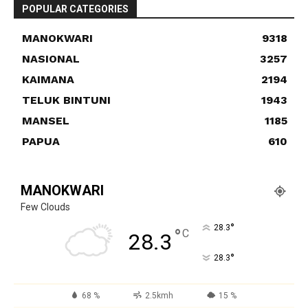
POPULAR CATEGORIES
MANOKWARI
9318
NASIONAL
3257
KAIMANA
2194
TELUK BINTUNI
1943
MANSEL
1185
PAPUA
610
MANOKWARI
Few Clouds
°
28.3
°
C
28.3
°
28.3
68 %
2.5kmh
15 %