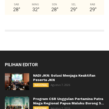
SAB
MING
SEN
SEL
RAB
28
°
32
°
28
°
29
°
29
°
PILIHAN EDITOR
NADI JKN: Solusi Menjaga Keaktifan
Peserta JKN
Agustus 7, 2026
NASIONAL
Program CSR Unggulan Pertamina Patra
Niaga Regional Papua Maluku Borong 5...
Agustus 7, 2026
NASIONAL