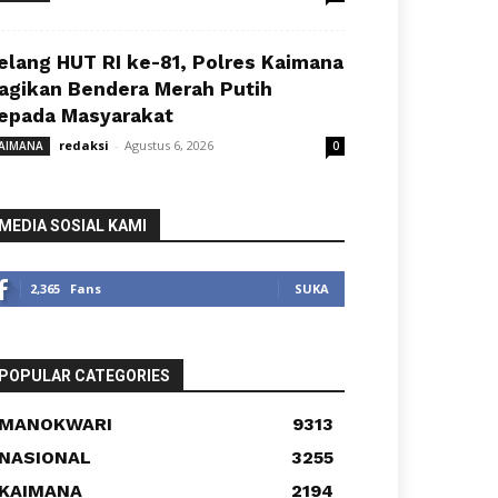
elang HUT RI ke-81, Polres Kaimana
agikan Bendera Merah Putih
epada Masyarakat
redaksi
-
Agustus 6, 2026
AIMANA
0
MEDIA SOSIAL KAMI
2,365
Fans
SUKA
POPULAR CATEGORIES
MANOKWARI
9313
NASIONAL
3255
KAIMANA
2194