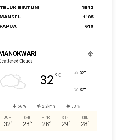
TELUK BINTUNI
1943
MANSEL
1185
PAPUA
610
MANOKWARI
Scattered Clouds
°
32
°
C
32
°
32
66 %
2.2kmh
33 %
JUM
SAB
MING
SEN
SEL
32
°
28
°
28
°
29
°
28
°