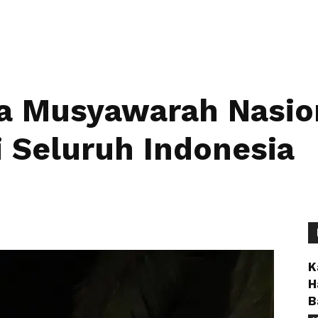
 Musyawarah Nasiona
 Seluruh Indonesia
K
H
B