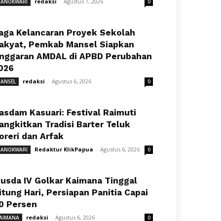
redaksi
-
Agustus 7, 2026
ANOKWARI
0
aga Kelancaran Proyek Sekolah
akyat, Pemkab Mansel Siapkan
nggaran AMDAL di APBD Perubahan
026
redaksi
-
Agustus 6, 2026
ANSEL
0
asdam Kasuari: Festival Raimuti
angkitkan Tradisi Barter Teluk
oreri dan Arfak
Redaktur KlikPapua
-
Agustus 6, 2026
ANOKWARI
0
usda IV Golkar Kaimana Tinggal
itung Hari, Persiapan Panitia Capai
0 Persen
redaksi
-
Agustus 6, 2026
AIMANA
0