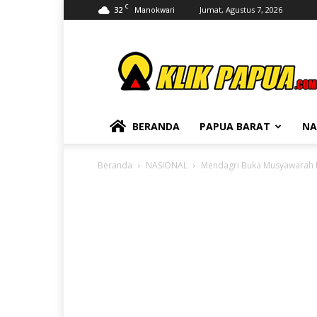
C
32
Jumat, Agustus 7, 2026
Manokwari
KLIKPAPUA
BERANDA
PAPUA BARAT
NA
Beranda
NASIONAL
Mendagri Buka Musyawarah Na