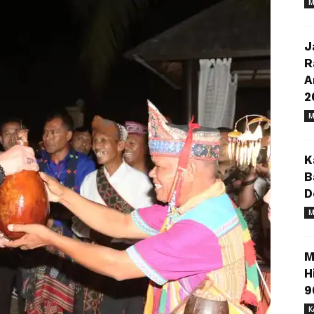
M
J
R
A
2
M
K
B
D
M
M
H
9
K