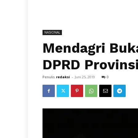
NASIONAL
Mendagri Buka
DPRD Provinsi
Penulis
redaksi
-
Juni 25, 2019
0