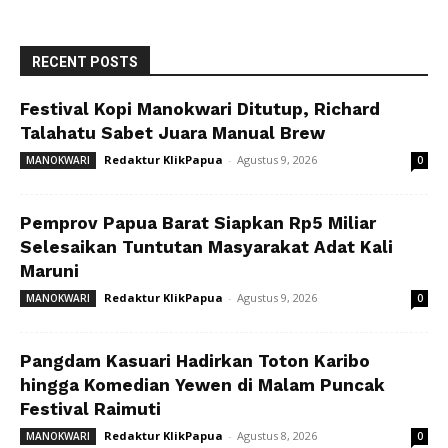
RECENT POSTS
Festival Kopi Manokwari Ditutup, Richard
Talahatu Sabet Juara Manual Brew
Redaktur KlikPapua
-
Agustus 9, 2026
MANOKWARI
0
Pemprov Papua Barat Siapkan Rp5 Miliar
Selesaikan Tuntutan Masyarakat Adat Kali
Maruni
Redaktur KlikPapua
-
Agustus 9, 2026
MANOKWARI
0
Pangdam Kasuari Hadirkan Toton Karibo
hingga Komedian Yewen di Malam Puncak
Festival Raimuti
Redaktur KlikPapua
-
Agustus 8, 2026
MANOKWARI
0