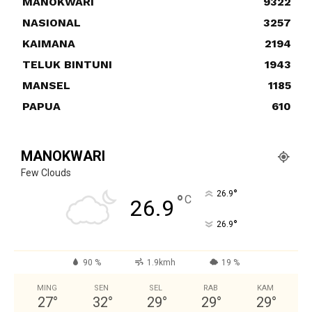
MANOKWARI
9322
NASIONAL
3257
KAIMANA
2194
TELUK BINTUNI
1943
MANSEL
1185
PAPUA
610
MANOKWARI
Few Clouds
°
26.9
°
C
26.9
°
26.9
90 %
1.9kmh
19 %
MING
SEN
SEL
RAB
KAM
27
°
32
°
29
°
29
°
29
°