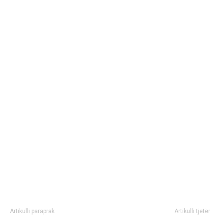
Artikulli paraprak
Artikulli tjetër