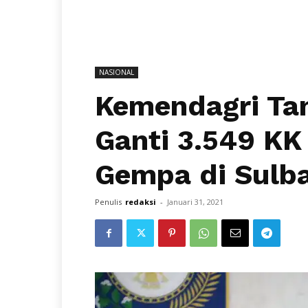
NASIONAL
Kemendagri Ta
Ganti 3.549 K
Gempa di Sulb
Penulis
redaksi
-
Januari 31, 2021