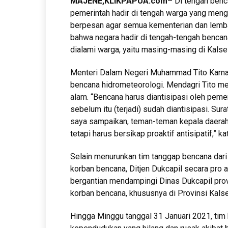
MAJENE,KLIKPAPUA.com
– Di tengah benc
pemerintah hadir di tengah warga yang men
berpesan agar semua kementerian dan lemba
bahwa negara hadir di tengah-tengah bencan
dialami warga, yaitu masing-masing di Kalsel
Menteri Dalam Negeri Muhammad Tito Karnavi
bencana hidrometeorologi. Mendagri Tito m
alam. “Bencana harus diantisipasi oleh pemeri
sebelum itu (terjadi) sudah diantisipasi. Sur
saya sampaikan, teman-teman kepala daerah 
tetapi harus bersikap proaktif antisipatif,” 
Selain menurunkan tim tanggap bencana dar
korban bencana, Ditjen Dukcapil secara pro 
bergantian mendampingi Dinas Dukcapil pro
korban bencana, khususnya di Provinsi Kals
Hingga Minggu tanggal 31 Januari 2021, tim