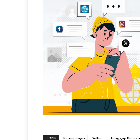
TOPIK
Kemendagri
Sulbar
Tanggap Benca