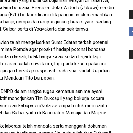
ana alam yang melanda sejumlah wilayah di Tanah Air,
galami bencana. Presiden Joko Widodo (Jokowi) sendiri
ga (K/L) berkoordinasi di lapangan untuk memastikan
a banjir, gempa dan erupsi gunung berapi yang sedang
, Sulbar serta di Yogyakarta dan sekitarnya.
an telah mengeluarkan Surat Edaran terkait potensi
eminta Pemda agar proaktif hadapi potensi bencana
ntah daerah, tidak hanya kalau sudah terjadi, tapi
at edaran sudah saya kirim, tapi pada kesempatan ini
jangan bersikap responsif, pada saat sudah kejadian,
kata Mendagri Tito berpesan.
i BNPB dalam rangka tugas kemanusiaan melayani
aktif menerjunkan Tim Dukcapil yang bekerja secara
vinsi dan kabupaten/kota setempat untuk membantu
el dan Sulbar yaitu di Kabupaten Mamuju dan Majene.
 kolaborasi telah mendata serta mengganti dokumen