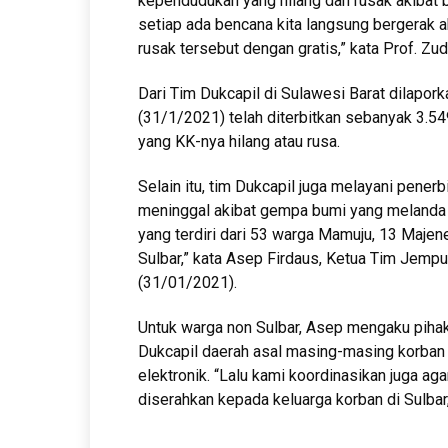
kependudukan yang hilang dan rusak akibat be
setiap ada bencana kita langsung bergerak 
rusak tersebut dengan gratis,” kata Prof. Zu
Dari Tim Dukcapil di Sulawesi Barat dilapor
(31/1/2021) telah diterbitkan sebanyak 3.5
yang KK-nya hilang atau rusa.
Selain itu, tim Dukcapil juga melayani pene
meninggal akibat gempa bumi yang melanda 
yang terdiri dari 53 warga Mamuju, 13 Maje
Sulbar,” kata Asep Firdaus, Ketua Tim Jempu
(31/01/2021).
Untuk warga non Sulbar, Asep mengaku piha
Dukcapil daerah asal masing-masing korban 
elektronik. “Lalu kami koordinasikan juga ag
diserahkan kepada keluarga korban di Sulbar