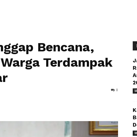
nggap Bencana,
K Warga Terdampak
J
R
ar
A
2
0
M
K
B
D
M