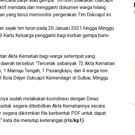
ncana banjir atau gempa. “Ini rutin dilakukan Dukcapil
aktif mendata dan mengganti dokumen warga hilang
dan yang terus memonitor pergerakan Tim Dukcapil ini.
kan sejak tim turun pada 20 Januari 2021 hingga Minggu
49 Kartu Keluarga pengganti bagi korban gempa bumi
rbitan Akta Kematian bagi warga setempat yang
daerah tersebut. “Tercetak sebanyak 72 Akta Kematian
ne, 1 Mamuju Tengah, 1 Pasangkayu, dan 4 warga non
t Bola Ditjen Dukcapil Kemendagri di Sulbar, Minggu
knya sudah melakukan koordinasi dengan Dinas
untuk segera diterbitkan Akta Kematiannya secara
ar segera dikirimkan file berbentuk PDF untuk dapat
,” kata dia menutup keterangan.
(rls/kp1)