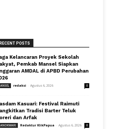
RECENT POSTS
aga Kelancaran Proyek Sekolah
akyat, Pemkab Mansel Siapkan
nggaran AMDAL di APBD Perubahan
026
redaksi
-
Agustus 6, 2026
ANSEL
0
asdam Kasuari: Festival Raimuti
angkitkan Tradisi Barter Teluk
oreri dan Arfak
Redaktur KlikPapua
-
Agustus 6, 2026
ANOKWARI
0