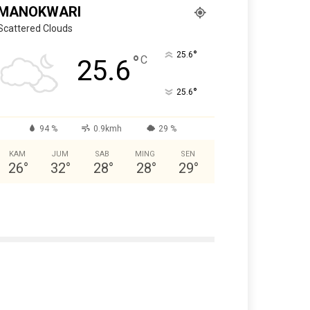
MANOKWARI
Scattered Clouds
°
25.6
°
C
25.6
°
25.6
94 %
0.9kmh
29 %
KAM
JUM
SAB
MING
SEN
26
°
32
°
28
°
28
°
29
°