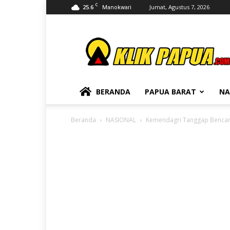
C
25.6
Jumat, Agustus 7, 2026
Manokwari
KLIKPAPUA
BERANDA
PAPUA BARAT
NA
Beranda
NASIONAL
Kemendagri Tanggap Bencan