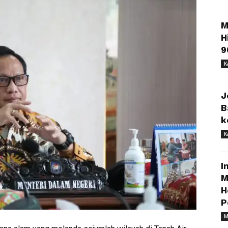
M
H
9
K
J
B
k
K
I
M
H
P
M