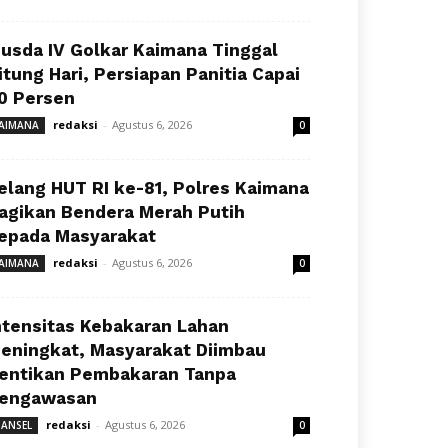
usda IV Golkar Kaimana Tinggal
itung Hari, Persiapan Panitia Capai
0 Persen
redaksi
-
Agustus 6, 2026
AIMANA
0
elang HUT RI ke-81, Polres Kaimana
agikan Bendera Merah Putih
epada Masyarakat
redaksi
-
Agustus 6, 2026
AIMANA
0
ntensitas Kebakaran Lahan
eningkat, Masyarakat Diimbau
entikan Pembakaran Tanpa
engawasan
redaksi
-
Agustus 6, 2026
ANSEL
0