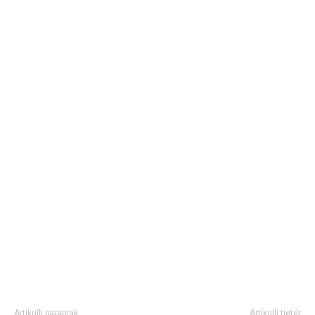
Artikulli paraprak
Artikulli tjetër