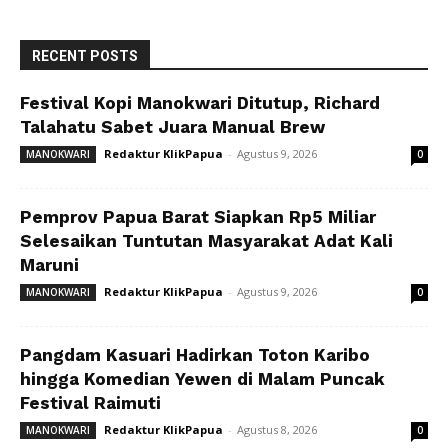
RECENT POSTS
Festival Kopi Manokwari Ditutup, Richard
Talahatu Sabet Juara Manual Brew
Redaktur KlikPapua
-
Agustus 9, 2026
MANOKWARI
0
Pemprov Papua Barat Siapkan Rp5 Miliar
Selesaikan Tuntutan Masyarakat Adat Kali
Maruni
Redaktur KlikPapua
-
Agustus 9, 2026
MANOKWARI
0
Pangdam Kasuari Hadirkan Toton Karibo
hingga Komedian Yewen di Malam Puncak
Festival Raimuti
Redaktur KlikPapua
-
Agustus 8, 2026
MANOKWARI
0