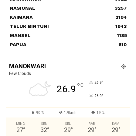
NASIONAL
3257
KAIMANA
2194
TELUK BINTUNI
1943
MANSEL
1185
PAPUA
610
MANOKWARI
Few Clouds
°
26.9
°
C
26.9
°
26.9
90 %
1.9kmh
19 %
MING
SEN
SEL
RAB
KAM
27
°
32
°
29
°
29
°
29
°