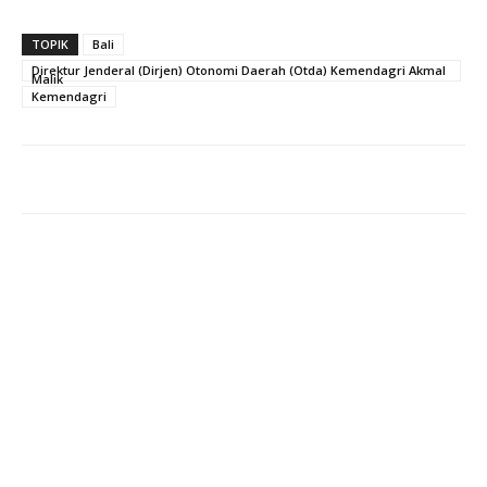
TOPIK
Bali
Direktur Jenderal (Dirjen) Otonomi Daerah (Otda) Kemendagri Akmal
Malik
Kemendagri