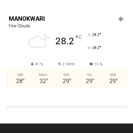
MANOKWARI
Few Clouds
°
28.2
°
C
28.2
°
28.2
81 %
2.1kmh
15 %
SAB
MING
SEN
SEL
RAB
28
°
32
°
29
°
29
°
29
°