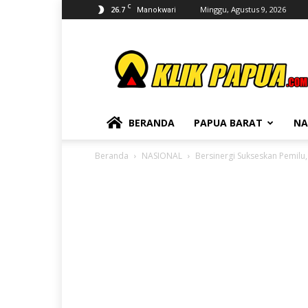
C
26.7
Minggu, Agustus 9, 2026
Manokwari
KLIKPAPUA
BERANDA
PAPUA BARAT
NA
Beranda
NASIONAL
Bersinergi Sukseskan Pemilu