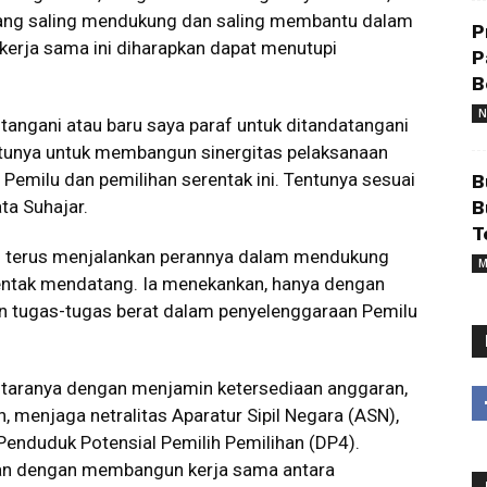
ang saling mendukung dan saling membantu dalam
P
kerja sama ini diharapkan dapat menutupi
P
B
N
 tangani atau baru saya paraf untuk ditandatangani
ntunya untuk membangun sinergitas pelaksanaan
Pemilu dan pemilihan serentak ini. Tentunya sesuai
B
ta Suhajar.
B
T
 terus menjalankan perannya dalam mendukung
M
entak mendatang. Ia menekankan, hanya dengan
an tugas-tugas berat dalam penyelenggaraan Pemilu
antaranya dengan menjamin ketersediaan anggaran,
, menjaga netralitas Aparatur Sipil Negara (ASN),
enduduk Potensial Pemilih Pemilihan (DP4).
ukan dengan membangun kerja sama antara