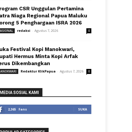
rogram CSR Unggulan Pertamina
atra Niaga Regional Papua Maluku
orong 5 Penghargaan ISRA 2026
redaksi
-
Agustus 7, 2026
ASIONAL
0
uka Festival Kopi Manokwari,
upati Hermus Minta Kopi Arfak
erus Dikembangkan
Redaktur KlikPapua
-
Agustus 7, 2026
ANOKWARI
0
MEDIA SOSIAL KAMI
2,365
Fans
SUKA