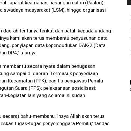
ah, aparat keamanan, pasangan calon (Paslon),
baga swadaya masyarakat (LSM), hingga organisasi
h daerah tentunya terikat dan patuh kepada undang-
ntinya kami akan terus membantu penyusunan data
ang, penyiapan data kependudukan DAK-2 (Data
n DP4,” ujarnya.
n membantu secara nyata dalam penugasan
dukung sampai di daerah. Termasuk penyediaan
lihan Kecamatan (PPK); panitia pengawas Pemilu
utan Suara (PPS); pelaksanaan sosialisasi;
tan-kegiatan lain yang selama ini sudah
u secara) bahu-membahu. Insya Allah akan terus
eskan tugas-tugas penyelenggara Pemilu,” tandas