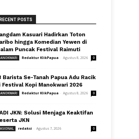
RECENT POSTS
angdam Kasuari Hadirkan Toton
aribo hingga Komedian Yewen di
alam Puncak Festival Raimuti
Redaktur KlikPapua
-
Agustus 8, 2026
ANOKWARI
0
8 Barista Se-Tanah Papua Adu Racik
i Festival Kopi Manokwari 2026
Redaktur KlikPapua
-
Agustus 8, 2026
ANOKWARI
0
ADI JKN: Solusi Menjaga Keaktifan
eserta JKN
redaksi
-
Agustus 7, 2026
ASIONAL
0