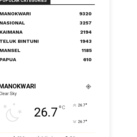
POPULAR CATEGORIES
MANOKWARI
9320
NASIONAL
3257
KAIMANA
2194
TELUK BINTUNI
1943
MANSEL
1185
PAPUA
610
MANOKWARI
Clear Sky
°
26.7
°
C
26.7
°
26.7