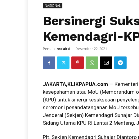
NASIONAL
Bersinergi Suk
Kemendagri-KP
Penulis
redaksi
-
Desember 22, 2021
JAKARTA
,KLIKPAPUA.com
— Kementeria
kesepahaman atau MoU (Memorandum of
(KPU) untuk sinergi kesuksesan penyele
seremoni penandatanganan MoU tersebut d
Jenderal (Sekjen) Kemendagri Suhajar D
Sidang Utama KPU RI Lantai 2 Menteng, J
Plt. Sekjen Kemendagri Suhajar Diantoro