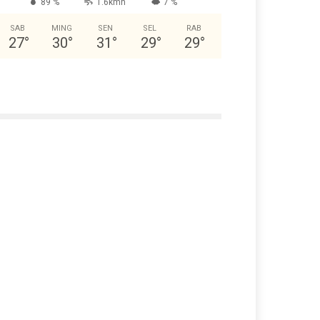
89 %
1.6kmh
7 %
SAB
MING
SEN
SEL
RAB
27
°
30
°
31
°
29
°
29
°