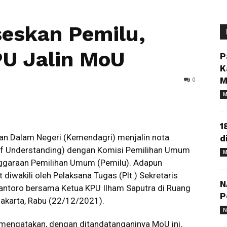
seskan Pemilu,
U Jalin MoU
P
K
0
M
M
1
n Dalam Negeri (Kemendagri) menjalin nota
d
 Understanding) dengan Komisi Pemilihan Umum
M
nggaraan Pemilihan Umum (Pemilu). Adapun
iwakili oleh Pelaksana Tugas (Plt.) Sekretaris
N
iantoro bersama Ketua KPU Ilham Saputra di Ruang
P
akarta, Rabu (22/12/2021).
N
 mengatakan, dengan ditandatanganinya MoU ini,