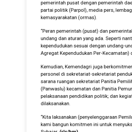
pemerintah pusat dengan pemerintah daer
partai politik (Parpol), media pers, lem
kemasyarakatan (ormas).
“Peran pemerintah (pusat) dan pemerinta
undang dan aturan yang ada. Seperti na
kependudukan sesuai dengan undang-und
Agregat Kependudukan Per-Kecamatan) da
Kemudian, Kemendagri juga berkomitme
personel di sekretariat-sekretariat pen
sarana ruangan sekretariat Panitia Pemi
(Panwaslu) kecamatan dan Panitia Pemung
pelaksanaan pendidikan politik; dan kegia
dilaksanakan.
“Kita laksanakan (penyelenggaraan Pemil
kami bangun komitmen ini untuk menyuks
Suhajar.
(rls/bm)