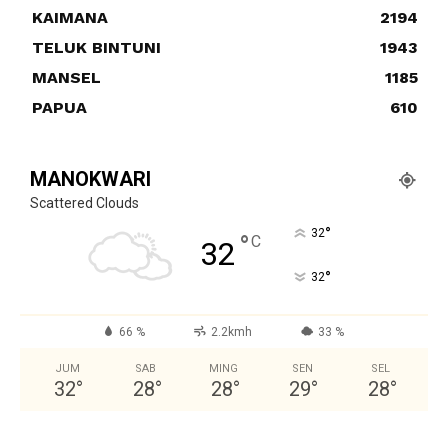
KAIMANA
2194
TELUK BINTUNI
1943
MANSEL
1185
PAPUA
610
MANOKWARI
Scattered Clouds
°
32
°
C
32
°
32
66 %
2.2kmh
33 %
JUM
SAB
MING
SEN
SEL
32
°
28
°
28
°
29
°
28
°