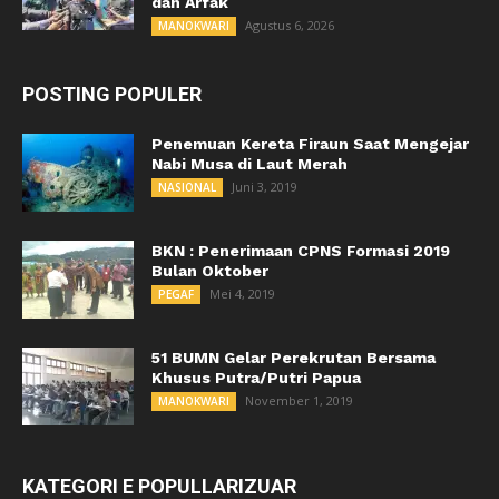
dan Arfak
Agustus 6, 2026
MANOKWARI
POSTING POPULER
Penemuan Kereta Firaun Saat Mengejar
Nabi Musa di Laut Merah
Juni 3, 2019
NASIONAL
BKN : Penerimaan CPNS Formasi 2019
Bulan Oktober
Mei 4, 2019
PEGAF
51 BUMN Gelar Perekrutan Bersama
Khusus Putra/Putri Papua
November 1, 2019
MANOKWARI
KATEGORI E POPULLARIZUAR