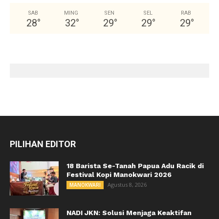
SAB
MING
SEN
SEL
RAB
28
°
32
°
29
°
29
°
29
°
PILIHAN EDITOR
18 Barista Se-Tanah Papua Adu Racik di
Festival Kopi Manokwari 2026
Agustus 8, 2026
MANOKWARI
NADI JKN: Solusi Menjaga Keaktifan