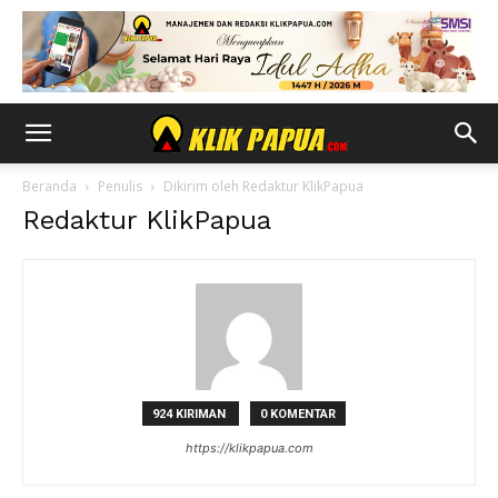
Beranda
Penulis
Dikirim oleh Redaktur KlikPapua
Redaktur KlikPapua
924 KIRIMAN
0 KOMENTAR
https://klikpapua.com