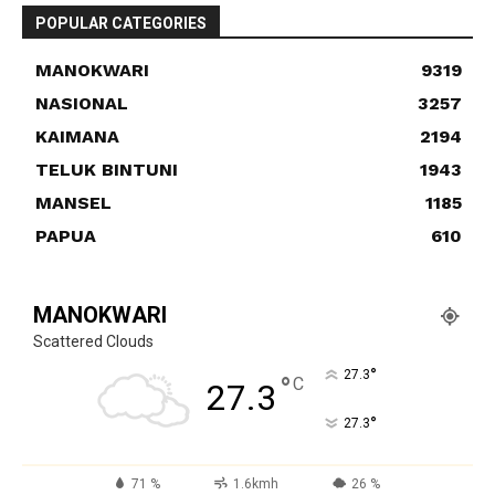
POPULAR CATEGORIES
MANOKWARI
9319
NASIONAL
3257
KAIMANA
2194
TELUK BINTUNI
1943
MANSEL
1185
PAPUA
610
MANOKWARI
Scattered Clouds
°
27.3
°
C
27.3
°
27.3
71 %
1.6kmh
26 %