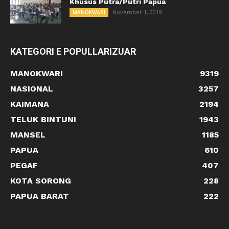
Khusus Putra/Putri Papua
November 1, 2019
MANOKWARI
KATEGORI E POPULLARIZUAR
MANOKWARI
9319
NASIONAL
3257
KAIMANA
2194
TELUK BINTUNI
1943
MANSEL
1185
PAPUA
610
PEGAF
407
KOTA SORONG
228
PAPUA BARAT
222