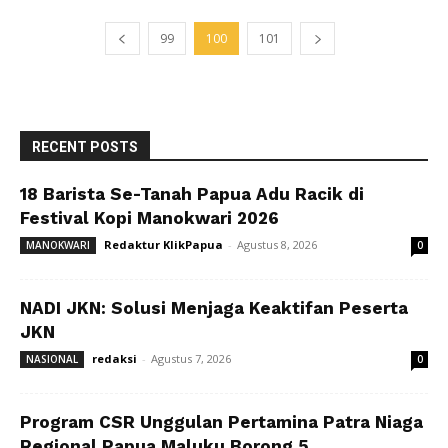
99
100
101
RECENT POSTS
18 Barista Se-Tanah Papua Adu Racik di
Festival Kopi Manokwari 2026
Redaktur KlikPapua
-
Agustus 8, 2026
MANOKWARI
0
NADI JKN: Solusi Menjaga Keaktifan Peserta
JKN
redaksi
-
Agustus 7, 2026
NASIONAL
0
Program CSR Unggulan Pertamina Patra Niaga
Regional Papua Maluku Borong 5