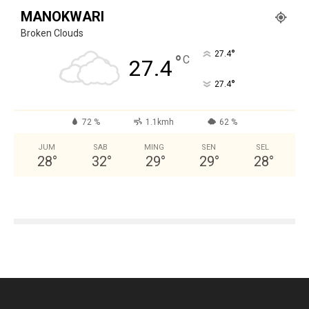
MANOKWARI
Broken Clouds
°
27.4
°
C
27.4
°
27.4
72 %
1.1kmh
62 %
JUM
SAB
MING
SEN
SEL
28
°
32
°
29
°
29
°
28
°