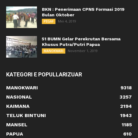
BKN : Penerimaan CPNS Formasi 2019
Bulan Oktober
Mei 4, 2019
PEGAF
51 BUMN Gelar Perekrutan Bersama
Khusus Putra/Putri Papua
November 1, 2019
MANOKWARI
KATEGORI E POPULLARIZUAR
MANOKWARI
9318
NASIONAL
3257
KAIMANA
2194
TELUK BINTUNI
1943
MANSEL
1185
PAPUA
610