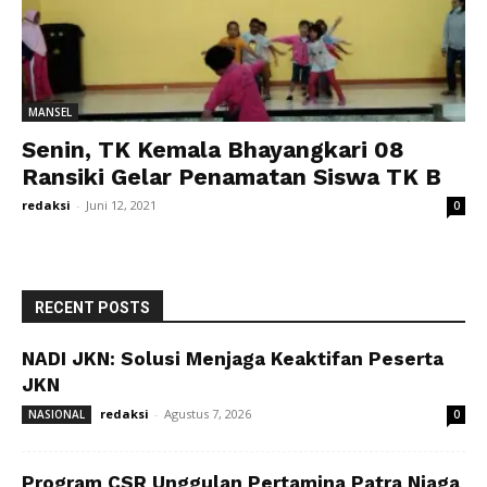
MANSEL
Senin, TK Kemala Bhayangkari 08
Ransiki Gelar Penamatan Siswa TK B
redaksi
-
Juni 12, 2021
0
RECENT POSTS
NADI JKN: Solusi Menjaga Keaktifan Peserta
JKN
redaksi
-
Agustus 7, 2026
NASIONAL
0
Program CSR Unggulan Pertamina Patra Niaga