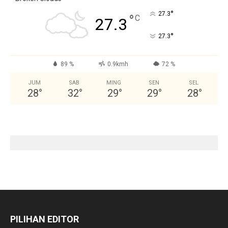
°
27.3
°
C
27.3
°
27.3
89 %
0.9kmh
72 %
JUM
SAB
MING
SEN
SEL
28
°
32
°
29
°
29
°
28
°
PILIHAN EDITOR