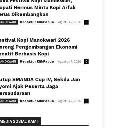
uka Festival Kopi Manokwari,
upati Hermus Minta Kopi Arfak
erus Dikembangkan
Redaktur KlikPapua
-
Agustus 7, 2026
ANOKWARI
0
estival Kopi Manokwari 2026
orong Pengembangan Ekonomi
reatif Berbasis Kopi
Redaktur KlikPapua
-
Agustus 7, 2026
ANOKWARI
0
utup SMANDA Cup IV, Sekda Jan
yomi Ajak Peserta Jaga
ersaudaraan
Redaktur KlikPapua
-
Agustus 7, 2026
ANOKWARI
0
MEDIA SOSIAL KAMI