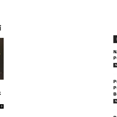
i
N
P
N
P
P
k
B
N
0