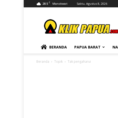
C
28.5
Sabtu, Agustus 8, 2026
Manokwari
KLIKPAPUA
BERANDA
PAPUA BARAT
NA
Beranda
Topik
Tak pengaharui