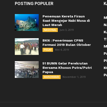
POSTING POPULER
K
Penemuan Kereta Firaun
M
Saat Mengejar Nabi Musa di
N
Laut Merah
Juni 3, 2019
NASIONAL
K
T
BKN : Penerimaan CPNS
Formasi 2019 Bulan Oktober
M
Mei 4, 2019
PEGAF
P
P
51 BUMN Gelar Perekrutan
K
Bersama Khusus Putra/Putri
Papua
P
November 1, 2019
MANOKWARI