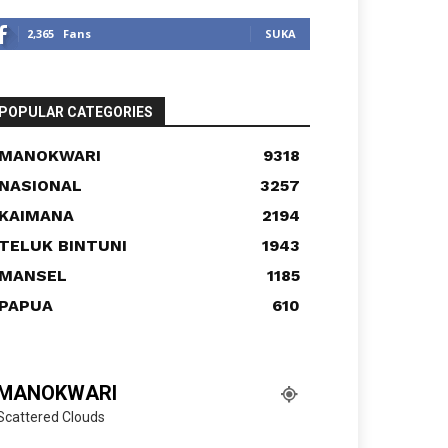
2,365
Fans
SUKA
POPULAR CATEGORIES
MANOKWARI
9318
NASIONAL
3257
KAIMANA
2194
TELUK BINTUNI
1943
MANSEL
1185
PAPUA
610
MANOKWARI
Scattered Clouds