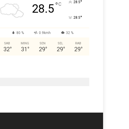
°
28.5
°
C
28.5
°
28.5
80 %
0.9kmh
32 %
SAB
MING
SEN
SEL
RAB
32
°
31
°
29
°
29
°
29
°