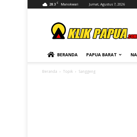
C
28.3
Jumat, Agustus 7, 2026
Manokwari
KLIKPAPUA
BERANDA
PAPUA BARAT
NA
Beranda
Topik
Sanggeng