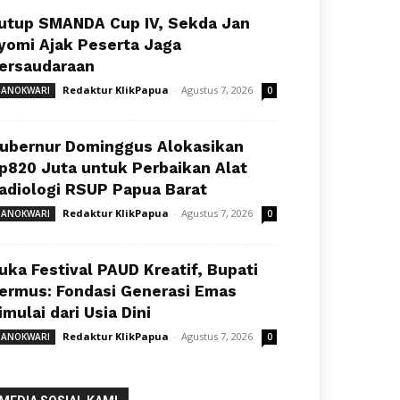
utup SMANDA Cup IV, Sekda Jan
yomi Ajak Peserta Jaga
ersaudaraan
Redaktur KlikPapua
-
Agustus 7, 2026
ANOKWARI
0
ubernur Dominggus Alokasikan
p820 Juta untuk Perbaikan Alat
adiologi RSUP Papua Barat
Redaktur KlikPapua
-
Agustus 7, 2026
ANOKWARI
0
uka Festival PAUD Kreatif, Bupati
ermus: Fondasi Generasi Emas
imulai dari Usia Dini
Redaktur KlikPapua
-
Agustus 7, 2026
ANOKWARI
0