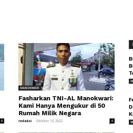
B
B
T
M
MANOKWARI
Fasharkan TNI-AL Manokwari:
F
Kami Hanya Mengukur di 50
D
Rumah Milik Negara
K
redaksi
-
Oktober 13, 2022
0
0
M