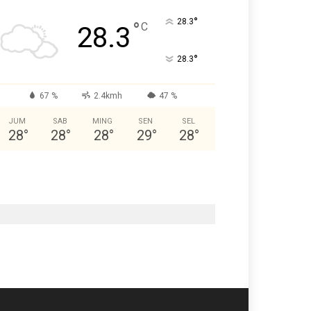
°
28.3
°
C
28.3
°
28.3
67 %
2.4kmh
47 %
JUM
SAB
MING
SEN
SEL
28
°
28
°
28
°
29
°
28
°