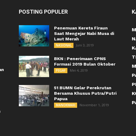
POSTING POPULER
K
Penemuan Kereta Firaun
M
Saat Mengejar Nabi Musa di
N
Laut Merah
Juni 3, 2019
NASIONAL
K
T
BKN : Penerimaan CPNS
Formasi 2019 Bulan Oktober
M
an
Mei 4, 2019
PEGAF
P
P
51 BUMN Gelar Perekrutan
K
Bersama Khusus Putra/Putri
Papua
P
November 1, 2019
MANOKWARI
n