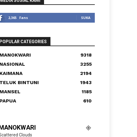
MEDIA SOSIAL KAMI
2,365
Fans
SUKA
POPULAR CATEGORIES
MANOKWARI
9318
NASIONAL
3255
KAIMANA
2194
TELUK BINTUNI
1943
MANSEL
1185
PAPUA
610
MANOKWARI
Scattered Clouds