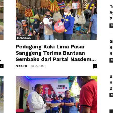
T
A
P
M
MANOKWARI
G
Pedagang Kaki Lima Pasar
R
Sanggeng Terima Bantuan
R
.
Sembako dari Partai Nasdem...
M
redaksi
-
Juli 27, 2021
0
0
B
H
D
M