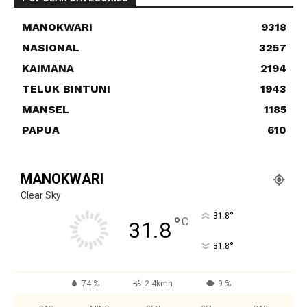
MANOKWARI
9318
NASIONAL
3257
KAIMANA
2194
TELUK BINTUNI
1943
MANSEL
1185
PAPUA
610
MANOKWARI
Clear Sky
°
31.8
°
C
31.8
°
31.8
74 %
2.4kmh
9 %