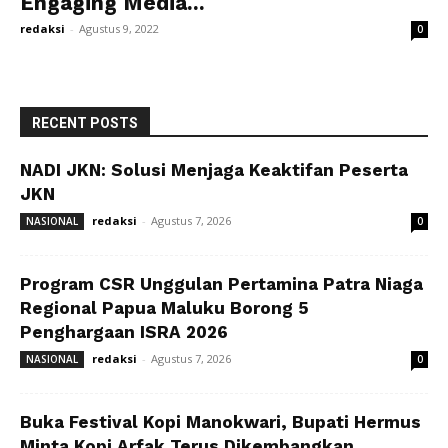
Engaging Media...
redaksi
-
Agustus 9, 2022
0
RECENT POSTS
NADI JKN: Solusi Menjaga Keaktifan Peserta
JKN
redaksi
-
Agustus 7, 2026
NASIONAL
0
Program CSR Unggulan Pertamina Patra Niaga
Regional Papua Maluku Borong 5
Penghargaan ISRA 2026
redaksi
-
Agustus 7, 2026
NASIONAL
0
Buka Festival Kopi Manokwari, Bupati Hermus
Minta Kopi Arfak Terus Dikembangkan