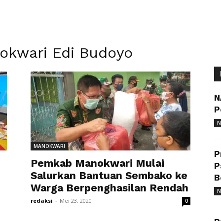
nokwari Edi Budoyo
N
P
N
MANOKWARI
P
Pemkab Manokwari Mulai
P
Salurkan Bantuan Sembako ke
B
Warga Berpenghasilan Rendah
N
redaksi
-
Mei 23, 2020
0