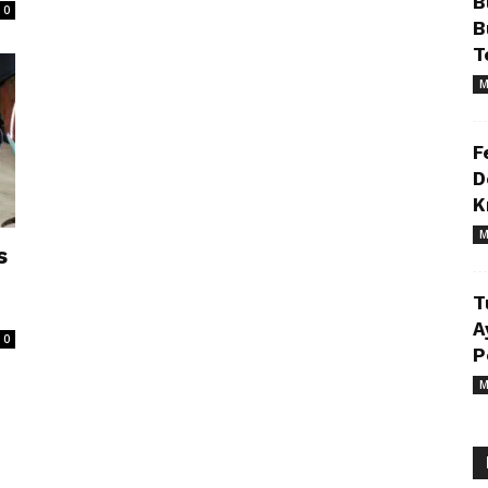
B
0
B
T
M
F
D
K
M
s
T
A
0
P
M