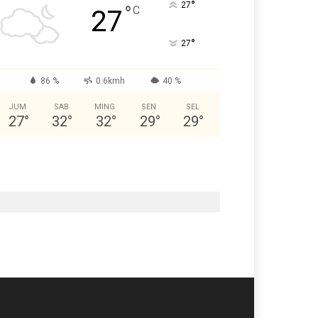
°
27
°
C
27
°
27
86 %
0.6kmh
40 %
JUM
SAB
MING
SEN
SEL
27
°
32
°
32
°
29
°
29
°