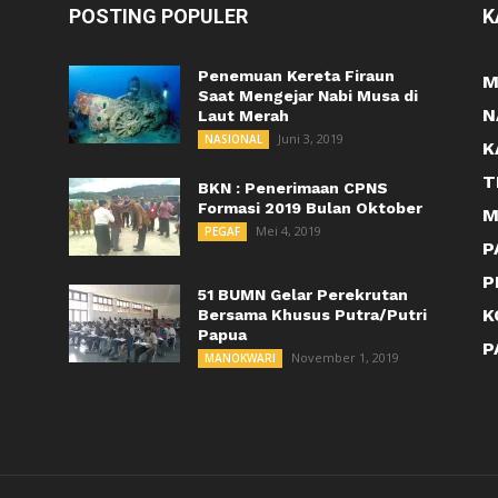
POSTING POPULER
K
Penemuan Kereta Firaun
M
Saat Mengejar Nabi Musa di
N
Laut Merah
Juni 3, 2019
NASIONAL
K
T
BKN : Penerimaan CPNS
Formasi 2019 Bulan Oktober
M
Mei 4, 2019
PEGAF
P
P
51 BUMN Gelar Perekrutan
K
Bersama Khusus Putra/Putri
Papua
P
November 1, 2019
MANOKWARI