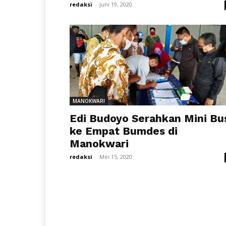
redaksi
-
Juni 19, 2020
MANOKWARI
Edi Budoyo Serahkan Mini Bu
ke Empat Bumdes di
Manokwari
redaksi
-
Mei 15, 2020