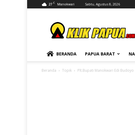
C
27
Sabtu, Agustus 8, 2026
Manokwari
KLIKPAPUA
BERANDA
PAPUA BARAT
NA
Beranda
Topik
Plt.Bupati Manokwari Edi Budoyo