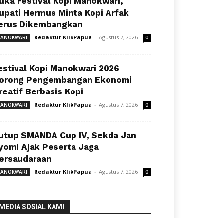
uka Festival Kopi Manokwari,
upati Hermus Minta Kopi Arfak
erus Dikembangkan
Redaktur KlikPapua
-
Agustus 7, 2026
ANOKWARI
0
estival Kopi Manokwari 2026
orong Pengembangan Ekonomi
reatif Berbasis Kopi
Redaktur KlikPapua
-
Agustus 7, 2026
ANOKWARI
0
utup SMANDA Cup IV, Sekda Jan
yomi Ajak Peserta Jaga
ersaudaraan
Redaktur KlikPapua
-
Agustus 7, 2026
ANOKWARI
0
MEDIA SOSIAL KAMI