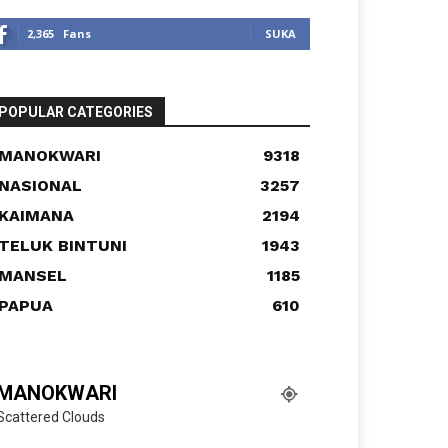
2,365
Fans
SUKA
POPULAR CATEGORIES
MANOKWARI
9318
NASIONAL
3257
KAIMANA
2194
TELUK BINTUNI
1943
MANSEL
1185
PAPUA
610
MANOKWARI
Scattered Clouds