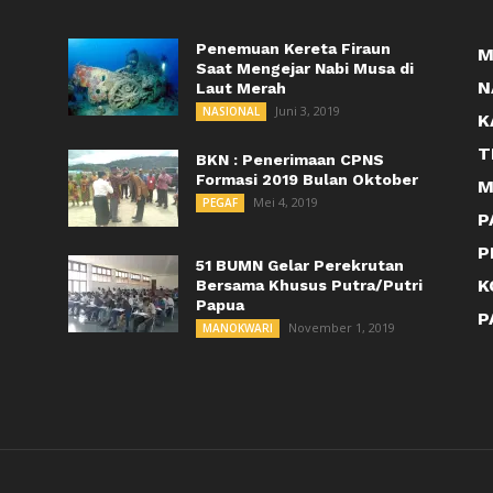
Penemuan Kereta Firaun
M
Saat Mengejar Nabi Musa di
N
Laut Merah
Juni 3, 2019
NASIONAL
K
T
BKN : Penerimaan CPNS
Formasi 2019 Bulan Oktober
M
Mei 4, 2019
PEGAF
P
P
51 BUMN Gelar Perekrutan
K
Bersama Khusus Putra/Putri
Papua
P
November 1, 2019
MANOKWARI