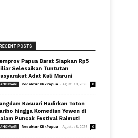
RECENT POSTS
emprov Papua Barat Siapkan Rp5
iliar Selesaikan Tuntutan
asyarakat Adat Kali Maruni
Redaktur KlikPapua
-
Agustus 9, 2026
ANOKWARI
0
angdam Kasuari Hadirkan Toton
aribo hingga Komedian Yewen di
alam Puncak Festival Raimuti
Redaktur KlikPapua
-
Agustus 8, 2026
ANOKWARI
0