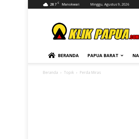
C
28.7
Minggu, Agustus 9, 2026
Manokwari
KLIKPAPUA
BERANDA
PAPUA BARAT
NA
Beranda
Topik
Perda Miras