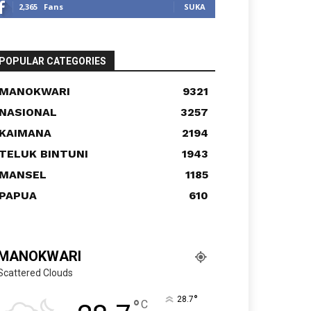
2,365
Fans
SUKA
POPULAR CATEGORIES
MANOKWARI
9321
NASIONAL
3257
KAIMANA
2194
TELUK BINTUNI
1943
MANSEL
1185
PAPUA
610
MANOKWARI
Scattered Clouds
°
28.7
°
C