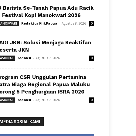
8 Barista Se-Tanah Papua Adu Racik
i Festival Kopi Manokwari 2026
Redaktur KlikPapua
-
Agustus 8, 2026
ANOKWARI
0
ADI JKN: Solusi Menjaga Keaktifan
eserta JKN
redaksi
-
Agustus 7, 2026
ASIONAL
0
rogram CSR Unggulan Pertamina
atra Niaga Regional Papua Maluku
orong 5 Penghargaan ISRA 2026
redaksi
-
Agustus 7, 2026
ASIONAL
0
MEDIA SOSIAL KAMI