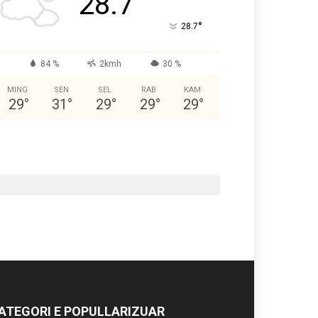
28.7
°
28.7
84 %
2kmh
30 %
MING
SEN
SEL
RAB
KAM
29
°
31
°
29
°
29
°
29
°
ATEGORI E POPULLARIZUAR