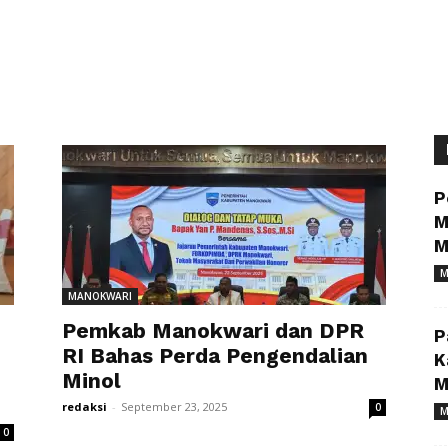
P
M
M
M
MANOKWARI
Pemkab Manokwari dan DPR
P
RI Bahas Perda Pengendalian
K
Minol
M
redaksi
-
September 23, 2025
0
M
0