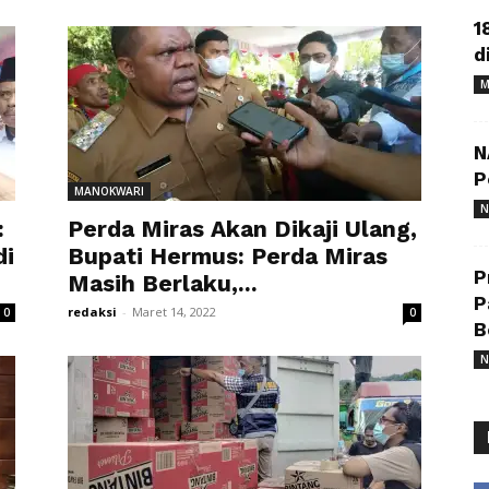
1
d
M
N
P
MANOKWARI
N
:
Perda Miras Akan Dikaji Ulang,
di
Bupati Hermus: Perda Miras
P
Masih Berlaku,...
P
redaksi
-
Maret 14, 2022
0
0
B
N