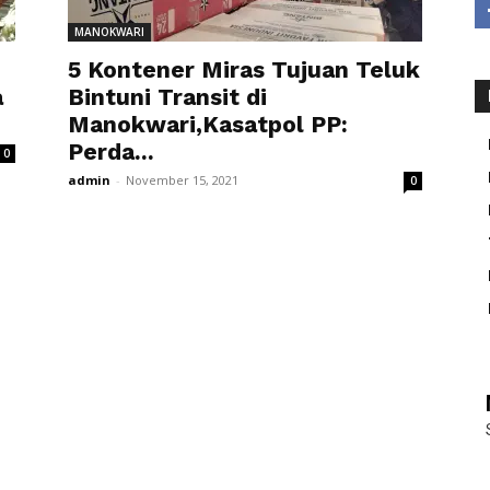
MANOKWARI
5 Kontener Miras Tujuan Teluk
a
Bintuni Transit di
Manokwari,Kasatpol PP:
Perda...
0
admin
-
November 15, 2021
0