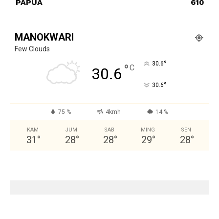
PAPUA
610
MANOKWARI
Few Clouds
°
30.6
°
C
30.6
°
30.6
75 %
4kmh
14 %
KAM
JUM
SAB
MING
SEN
31
°
28
°
28
°
29
°
28
°