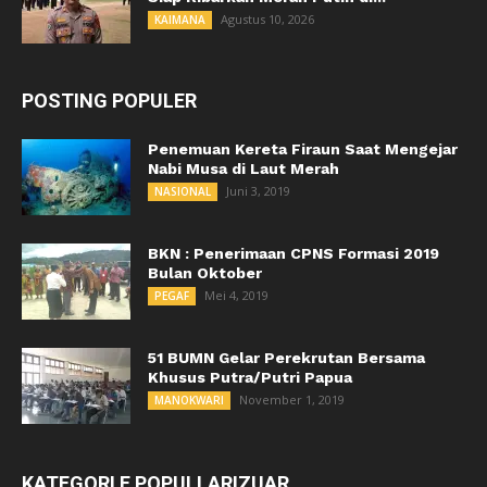
Agustus 10, 2026
KAIMANA
POSTING POPULER
Penemuan Kereta Firaun Saat Mengejar
Nabi Musa di Laut Merah
Juni 3, 2019
NASIONAL
BKN : Penerimaan CPNS Formasi 2019
Bulan Oktober
Mei 4, 2019
PEGAF
51 BUMN Gelar Perekrutan Bersama
Khusus Putra/Putri Papua
November 1, 2019
MANOKWARI
KATEGORI E POPULLARIZUAR