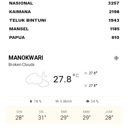
NASIONAL
3257
KAIMANA
2198
TELUK BINTUNI
1943
MANSEL
1185
PAPUA
610
MANOKWARI
Broken Clouds
°
27.8
°
C
27.8
°
27.8
78 %
0.8kmh
54 %
SEN
SEL
RAB
KAM
JUM
28
°
31
°
29
°
29
°
28
°