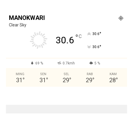
MANOKWARI
Clear Sky
°
30.6
°
C
30.6
°
30.6
69 %
0.7kmh
5 %
MING
SEN
SEL
RAB
KAM
31
°
31
°
29
°
29
°
28
°