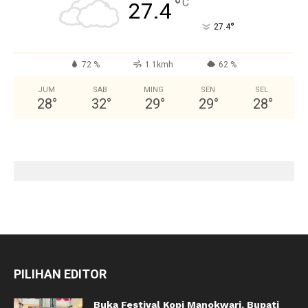
°
C
27.4
°
27.4
72 %
1.1kmh
62 %
JUM
SAB
MING
SEN
SEL
28
°
32
°
29
°
29
°
28
°
PILIHAN EDITOR
Buka Festival Kopi Manokwari, Bupati