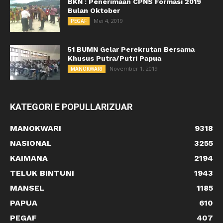
BKN : Penerimaan CPNS Formasi 2019
Bulan Oktober
Mei 4, 2019
PEGAF
51 BUMN Gelar Perekrutan Bersama
Khusus Putra/Putri Papua
November 1, 2019
MANOKWARI
KATEGORI E POPULLARIZUAR
MANOKWARI
9318
NASIONAL
3255
KAIMANA
2194
TELUK BINTUNI
1943
MANSEL
1185
PAPUA
610
PEGAF
407