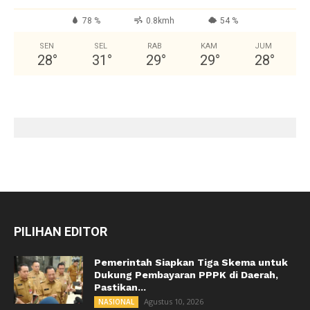
78 %
0.8kmh
54 %
SEN
SEL
RAB
KAM
JUM
28
°
31
°
29
°
29
°
28
°
PILIHAN EDITOR
Pemerintah Siapkan Tiga Skema untuk
Dukung Pembayaran PPPK di Daerah,
Pastikan...
Agustus 10, 2026
NASIONAL