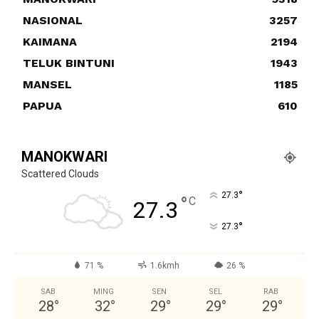
NASIONAL
3257
KAIMANA
2194
TELUK BINTUNI
1943
MANSEL
1185
PAPUA
610
MANOKWARI
Scattered Clouds
°
27.3
°
C
27.3
°
27.3
71 %
1.6kmh
26 %
SAB
MING
SEN
SEL
RAB
28
°
32
°
29
°
29
°
29
°